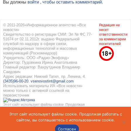
Вы должны
войти , чтобы оставить комментарий.
© 2011-2026«Информационное агентство «Все
Редакция не
новости»
несет
Свидетельство о регистрации СМИ: Эл № ФС 77-
ответственности
51674 от 02.11.2012г. выдано Федеральной
за комментарии
службой по надзору в сфере связи,
посетителей
информационных технологий и массовых
коммуникаций (Роскомнадзор)
Учредитель: ООО «Радио-Экофонд»
Директор: Пудовкина Ирина Анатольевна
Главный редактор: Вахрутдинов Владимир
Саидович
Адрес редакции: Нижний Тагил, пр. Ленина, 4.
(3435)96-00-20
,
vsenovostint@gmail.com
Использовать материалы ИА «Все новости»
можно только с активной ссылкой на
первоисточник
Этот сайт использует файлы cookie. Продолжая
работать с сайтом, вы соглашаетесь с
Этот сайт использует файлы cookie. Продолжая работать с
использованием cookie. Подробнее в
Политике
конфиденциальности
и
Соглашение об обработке
сайтом, вы соглашаетесь с использованием cookie.
персональных данных
Согласен