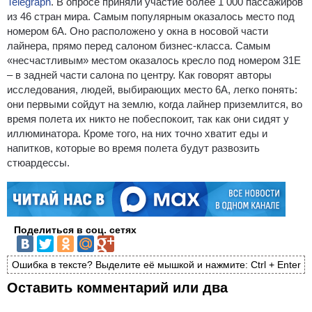
Telegraph
.
В опросе приняли участие более 1 000 пассажиров
из 46 стран мира. Самым популярным оказалось место под
номером 6А. Оно расположено у окна в носовой части
лайнера, прямо перед салоном бизнес-класса. Самым
«несчастливым» местом оказалось кресло под номером 31Е
– в задней части салона по центру. Как говорят авторы
исследования, людей, выбирающих место 6А, легко понять:
они первыми сойдут на землю, когда лайнер приземлится, во
время полета их никто не побеспокоит, так как они сидят у
иллюминатора. Кроме того, на них точно хватит еды и
напитков, которые во время полета будут развозить
стюардессы.
Поделиться в соц. сетях
Ошибка в тексте? Выделите её мышкой и нажмите: Ctrl + Enter
Оставить комментарий или два