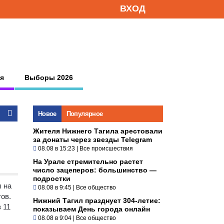
ВХОД
я
Выборы 2026
Новое
Популярное
Жителя Нижнего Тагила арестовали
за донаты через звезды Telegram
08.08 в 15:23
|
Все происшествия
На Урале стремительно растет
число зацеперов: большинство —
подростки
ы на
08.08 в 9:45
|
Все общество
тов.
Нижний Тагил празднует 304-летие:
 11
показываем День города онлайн
08.08 в 9:04
|
Все общество