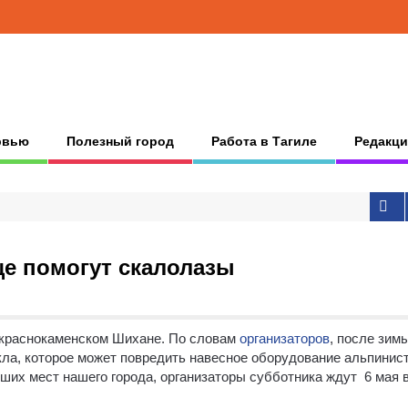
рвью
Полезный город
Работа в Тагиле
Редакци
е помогут скалолазы
 краснокаменском Шихане. По словам
организаторов
, после зим
кла, которое может повредить навесное оборудование альпинис
их мест нашего города, организаторы субботника ждут 6 мая в