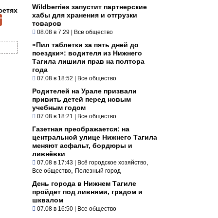
Wildberries запустит партнерские
сетях
хабы для хранения и отгрузки
товаров
08.08 в 7:29
|
Все общество
«Пил таблетки за пять дней до
поездки»: водителя из Нижнего
Тагила лишили прав на полтора
года
07.08 в 18:52
|
Все общество
Родителей на Урале призвали
привить детей перед новым
учебным годом
07.08 в 18:21
|
Все общество
Газетная преображается: на
центральной улице Нижнего Тагила
меняют асфальт, бордюры и
ливнёвки
,
07.08 в 17:43
|
Всё городское хозяйство
,
Все общество
Полезный город
День города в Нижнем Тагиле
пройдет под ливнями, градом и
шквалом
07.08 в 16:50
|
Все общество