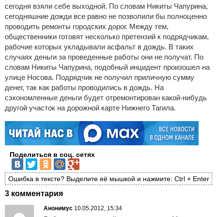
сегодня взяли себе выходной.
По словам Никиты Чапурина,
сегодняшние дожди все равно не позволили бы полноценно
проводить ремонты городских дорог. Между тем,
общественники готовят несколько претензий к подрядчикам,
рабочие которых укладывали асфальт в дождь. В таких
случаях деньги за проведенные работы они не получат. По
словам Никиты Чапурина, подобный инцидент произошел на
улице Носова. Подрядчик не получил приличную сумму
денег, так как работы проводились в дождь. На
сэкономленные деньги будет отремонтирован какой-нибудь
другой участок на дорожной карте Нижнего Тагила.
Поделиться в соц. сетях
Ошибка в тексте? Выделите её мышкой и нажмите: Ctrl + Enter
3 комментария
Анонимус
10.05.2012, 15:34