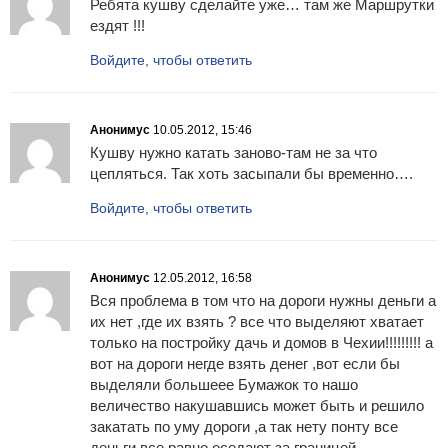
Ребята кушву сделайте уже… там же Маршрутки
ездят !!!
Войдите, чтобы ответить
Анонимус
10.05.2012, 15:46
Кушву нужно катать заново-там не за что
цепляться. Так хоть засыпали бы временно….
Войдите, чтобы ответить
Анонимус
12.05.2012, 16:58
Вся проблема в том что на дороги нужны деньги а
их нет ,где их взять ? все что выделяют хватает
только на постройку дачь и домов в Чехии!!!!!!!!! а
вот на дороги негде взять денег ,вот если бы
выделяли большеее Бумажок то нашо
величество накушавшись может быть и решило
закатать по уму дороги ,а так нету понту все
деньги все равно оседают за границей