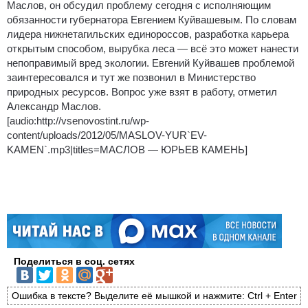
Маслов, он обсудил проблему сегодня с исполняющим
обязанности губернатора Евгением Куйвашевым. По словам
лидера нижнетагильских единороссов, разработка карьера
открытым способом, вырубка леса — всё это может нанести
непоправимый вред экологии. Евгений Куйвашев проблемой
заинтересовался и тут же позвонил в Министерство
природных ресурсов. Вопрос уже взят в работу, отметил
Александр Маслов.
[audio:http://vsenovostint.ru/wp-
content/uploads/2012/05/MASLOV-YUR`EV-
KAMEN`.mp3|titles=МАСЛОВ — ЮРЬЕВ КАМЕНЬ]
Поделиться в соц. сетях
Ошибка в тексте? Выделите её мышкой и нажмите: Ctrl + Enter