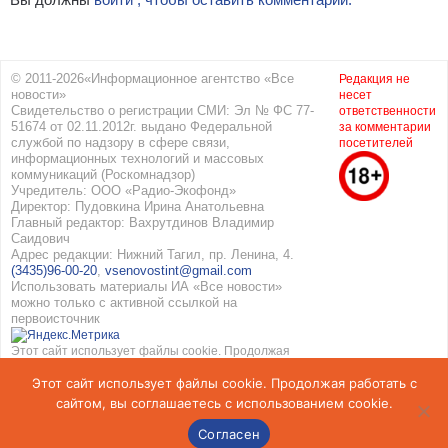
© 2011-2026«Информационное агентство «Все
Редакция не
новости»
несет
Свидетельство о регистрации СМИ: Эл № ФС 77-
ответственности
51674 от 02.11.2012г. выдано Федеральной
за комментарии
службой по надзору в сфере связи,
посетителей
информационных технологий и массовых
коммуникаций (Роскомнадзор)
Учредитель: ООО «Радио-Экофонд»
Директор: Пудовкина Ирина Анатольевна
Главный редактор: Вахрутдинов Владимир
Саидович
Адрес редакции: Нижний Тагил, пр. Ленина, 4.
(3435)96-00-20
,
vsenovostint@gmail.com
Использовать материалы ИА «Все новости»
можно только с активной ссылкой на
первоисточник
Этот сайт использует файлы cookie. Продолжая
работать с сайтом, вы соглашаетесь с
Этот сайт использует файлы cookie. Продолжая работать с
использованием cookie. Подробнее в
Политике
конфиденциальности
и
Соглашение об обработке
сайтом, вы соглашаетесь с использованием cookie.
персональных данных
Согласен