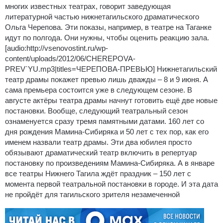
многих известных театрах, говорит заведующая
литературной частью нижнетагильского драматического
Ольга Черепова. Эти показы, например, в театре на Таганке
идут по полгода. Они нужны, чтобы оценить реакцию зала.
[audio:http://vsenovostint.ru/wp-
content/uploads/2012/06/CHEREPOVA-
PREV`YU.mp3|titles=ЧЕРЕПОВА-ПРЕВЬЮ] Нижнетагильский
театр драмы покажет превью лишь дважды – 8 и 9 июня. А
сама премьера состоится уже в следующем сезоне. В
августе актёры театра драмы начнут готовить ещё две новые
постановки. Вообще, следующий театральный сезон
ознаменуется сразу тремя памятными датами. 160 лет со
дня рождения Мамина-Сибиряка и 50 лет с тех пор, как его
именем назвали театр драмы. Эти два юбилея просто
обязывают драматический театр включить в репертуар
постановку по произведениям Мамина-Сибиряка. А в январе
все театры Нижнего Тагила ждёт праздник – 150 лет с
момента первой театральной постановки в городе. И эта дата
не пройдёт для тагильского зрителя незамеченной