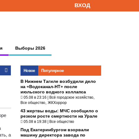
ВХОД
я
Выборы 2026
Новое
Популярное
В Нижнем Тагиле возбудили дело
на «Водоканал-НТ» после
июльского водного коллапса
,
05.08 в 23:16
|
Всё городское хозяйство
,
Все общество
ЖКХоррор
43 жертвы воды: МЧС сообщило о
оре
резком росте смертности на Урале
05.08 в 19:38
|
Все общество
в
Под Екатеринбургом взорвали
ть, а
машину директора завода по