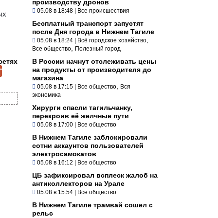
производству дронов
05.08 в 18:48
|
Все происшествия
ых
Бесплатный транспорт запустят
после Дня города в Нижнем Тагиле
,
05.08 в 18:24
|
Всё городское хозяйство
,
Все общество
Полезный город
сетях
В России начнут отслеживать цены
на продукты от производителя до
магазина
,
05.08 в 17:15
|
Все общество
Вся
экономика
Хирурги спасли тагильчанку,
перекроив её желчные пути
05.08 в 17:00
|
Все общество
В Нижнем Тагиле заблокировали
сотни аккаунтов пользователей
электросамокатов
05.08 в 16:12
|
Все общество
ЦБ зафиксировал всплеск жалоб на
антиколлекторов на Урале
05.08 в 15:54
|
Все общество
В Нижнем Тагиле трамвай сошел с
рельс