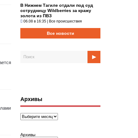
В Нижнем Тагиле отдали под суд
сотрудницу Wildberries за кражу
золота из ПВЗ
06.08 в 16:35
|
Все происшествия
Все новости
ается
Архивы
алами
Архивы
Архивы