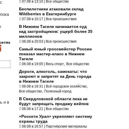
07.08 в 13:10
|
Все общество
 с
Беспилотники атаковали склад
Wildberries в Екатеринбурге
 пока
07.08 в 10:17
|
Все происшествия
о
В Нижнем Тагиле начинается суд
над застройщиком: ущерб более 35
миллионов
06.08 в 20:03
|
Все происшествия
сетях
Самый юный гроссмейстер России
показал мастер-класс в Нижнем
Тагиле
,
06.08 в 19:05
|
Весь спорт
Все общество
Дороги, алкоголь, самокаты: что
закроют и запретят на День города
в Нижнем Тагиле
,
06.08 в 18:31
|
Всё городское хозяйство
,
Все общество
Полезный город
В Свердловской области пока не
ь и в
будут запрещать продажу вейпов
06.08 в 17:21
|
Все общество
«Россети Урал» укрепляют систему
охраны труда
06.08 в 16:57
|
Партнёрские материалы