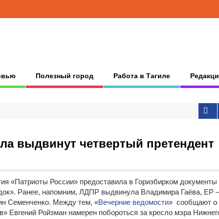
рвью
Полезный город
Работа в Тагиле
Редакци
ила выдвинут четвертый претендент
ия «Патриоты России» предоставила в Горизбирком документы
ок». Ранее, напомним, ЛДПР выдвинула Владимира Гаёва, ЕР 
ин Семенченко. Между тем, «
Вечерние ведомости
» сообщают о 
в» Евгений Ройзман намерен побороться за кресло мэра Нижнег