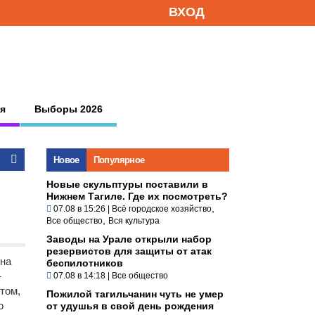
ВХОД
я
Выборы 2026
Новое
Популярное
Новые скульптуры поставили в
Нижнем Тагиле. Где их посмотреть?
,
07.08 в 15:26
|
Всё городское хозяйство
,
Все общество
Вся культура
Заводы на Урале открыли набор
резервистов для защиты от атак
 на
беспилотников
–
07.08 в 14:18
|
Все общество
том,
Пожилой тагильчанин чуть не умер
о
от удушья в свой день рождения