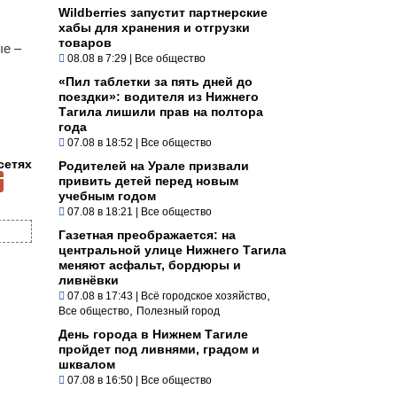
Wildberries запустит партнерские
хабы для хранения и отгрузки
товаров
ые –
08.08 в 7:29
|
Все общество
«Пил таблетки за пять дней до
поездки»: водителя из Нижнего
Тагила лишили прав на полтора
года
07.08 в 18:52
|
Все общество
сетях
Родителей на Урале призвали
привить детей перед новым
учебным годом
07.08 в 18:21
|
Все общество
Газетная преображается: на
центральной улице Нижнего Тагила
меняют асфальт, бордюры и
ливнёвки
,
07.08 в 17:43
|
Всё городское хозяйство
,
Все общество
Полезный город
День города в Нижнем Тагиле
пройдет под ливнями, градом и
шквалом
07.08 в 16:50
|
Все общество