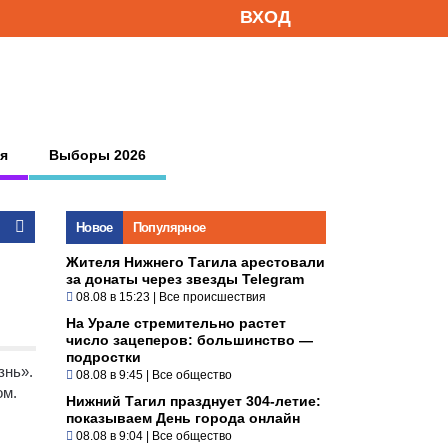
ВХОД
я
Выборы 2026
Новое
Популярное
Жителя Нижнего Тагила арестовали
за донаты через звезды Telegram
08.08 в 15:23
|
Все происшествия
На Урале стремительно растет
число зацеперов: большинство —
подростки
знь».
08.08 в 9:45
|
Все общество
ом.
Нижний Тагил празднует 304-летие:
показываем День города онлайн
08.08 в 9:04
|
Все общество