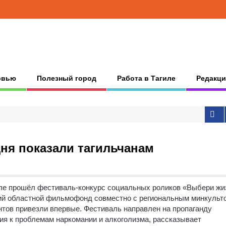
рвью
Полезный город
Работа в Тагиле
Редакци
дня показали тагильчанам
ле прошёл фестиваль-конкурс социальных роликов «Выбери жи
кий областной фильмофонд совместно с региональным минкульт
нтов привезли впервые. Фестиваль направлен на пропаганду
ия к проблемам наркомании и алкоголизма, рассказывает