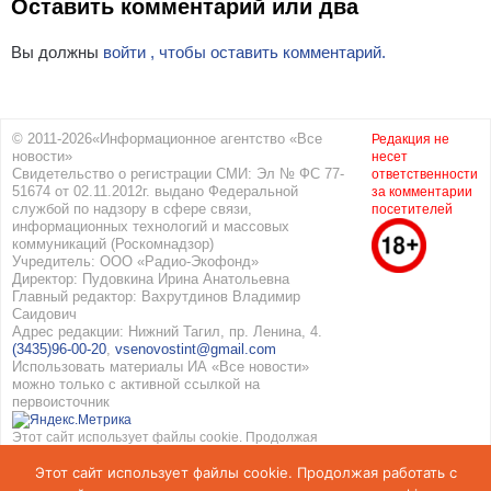
Оставить комментарий или два
Вы должны
войти , чтобы оставить комментарий.
© 2011-2026«Информационное агентство «Все
Редакция не
новости»
несет
Свидетельство о регистрации СМИ: Эл № ФС 77-
ответственности
51674 от 02.11.2012г. выдано Федеральной
за комментарии
службой по надзору в сфере связи,
посетителей
информационных технологий и массовых
коммуникаций (Роскомнадзор)
Учредитель: ООО «Радио-Экофонд»
Директор: Пудовкина Ирина Анатольевна
Главный редактор: Вахрутдинов Владимир
Саидович
Адрес редакции: Нижний Тагил, пр. Ленина, 4.
(3435)96-00-20
,
vsenovostint@gmail.com
Использовать материалы ИА «Все новости»
можно только с активной ссылкой на
первоисточник
Этот сайт использует файлы cookie. Продолжая
работать с сайтом, вы соглашаетесь с
Этот сайт использует файлы cookie. Продолжая работать с
использованием cookie. Подробнее в
Политике
конфиденциальности
и
Соглашение об обработке