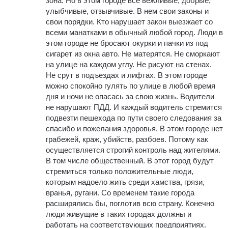
зона. Но в этом городе все вежливые, добрые,
улыбчивые, отзывчивые. В нем свои законы и
свои порядки. Кто нарушает закон выезжает со
всеми манатками в обычный любой город. Люди в
этом городе не бросают окурки и пачки из под
сигарет из окна авто. Не матерятся. Не сморкают
на улице на каждом углу. Не рисуют на стенах.
Не срут в подъездах и лифтах. В этом городе
можно спокойно гулять по улице в любой время
дня и ночи не опасась за свою жизнь. Водители
не нарушают ПДД. И каждый водитель стремится
подвезти пешехода по пути своего следования за
спасибо и пожелания здоровья. В этом городе нет
грабежей, краж, убийств, разбоев. Потому как
осуществляется строгий контроль над жителями.
В том числе общественный. В этот город будут
стремиться только положительные люди,
которым надоело жить среди хамства, грязи,
вранья, ругани. Со временем такие города
расширялись бы, поглотив всю страну. Конечно
люди живущие в таких городах должны и
работать на соответствующих предприятиях.