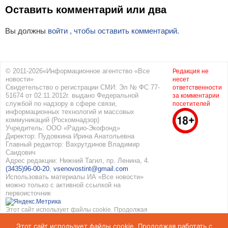
Оставить комментарий или два
Вы должны
войти , чтобы оставить комментарий.
© 2011-2026«Информационное агентство «Все
Редакция не
новости»
несет
Свидетельство о регистрации СМИ: Эл № ФС 77-
ответственности
51674 от 02.11.2012г. выдано Федеральной
за комментарии
службой по надзору в сфере связи,
посетителей
информационных технологий и массовых
коммуникаций (Роскомнадзор)
Учредитель: ООО «Радио-Экофонд»
Директор: Пудовкина Ирина Анатольевна
Главный редактор: Вахрутдинов Владимир
Саидович
Адрес редакции: Нижний Тагил, пр. Ленина, 4.
(3435)96-00-20
,
vsenovostint@gmail.com
Использовать материалы ИА «Все новости»
можно только с активной ссылкой на
первоисточник
Этот сайт использует файлы cookie. Продолжая
работать с сайтом, вы соглашаетесь с
Этот сайт использует файлы cookie. Продолжая работать с
использованием cookie. Подробнее в
Политике