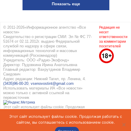
Показать еще
© 2011-2026«Информационное агентство «Все
Редакция не
новости»
несет
Свидетельство о регистрации СМИ: Эл № ФС 77-
ответственности
51674 от 02.11.2012г. выдано Федеральной
за комментарии
службой по надзору в сфере связи,
посетителей
информационных технологий и массовых
коммуникаций (Роскомнадзор)
Учредитель: ООО «Радио-Экофонд»
Директор: Пудовкина Ирина Анатольевна
Главный редактор: Вахрутдинов Владимир
Саидович
Адрес редакции: Нижний Тагил, пр. Ленина, 4.
(3435)96-00-20
,
vsenovostint@gmail.com
Использовать материалы ИА «Все новости»
можно только с активной ссылкой на
первоисточник
Этот сайт использует файлы cookie. Продолжая
работать с сайтом, вы соглашаетесь с
Этот сайт использует файлы cookie. Продолжая работать с
использованием cookie. Подробнее в
Политике
конфиденциальности
и
Соглашение об обработке
сайтом, вы соглашаетесь с использованием cookie.
персональных данных