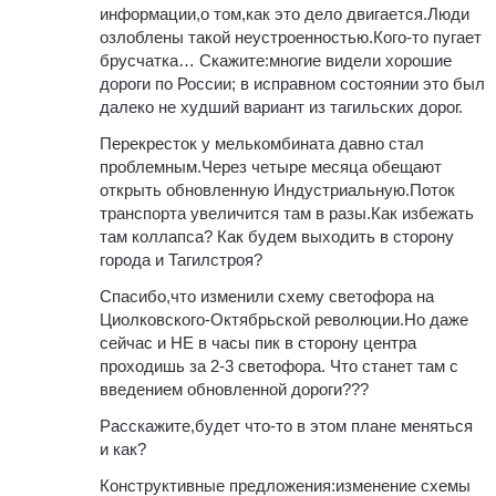
информации,о том,как это дело двигается.Люди
озлоблены такой неустроенностью.Кого-то пугает
брусчатка… Скажите:многие видели хорошие
дороги по России; в исправном состоянии это был
далеко не худший вариант из тагильских дорог.
Перекресток у мелькомбината давно стал
проблемным.Через четыре месяца обещают
открыть обновленную Индустриальную.Поток
транспорта увеличится там в разы.Как избежать
там коллапса? Как будем выходить в сторону
города и Тагилстроя?
Спасибо,что изменили схему светофора на
Циолковского-Октябрьской революции.Но даже
сейчас и НЕ в часы пик в сторону центра
проходишь за 2-3 светофора. Что станет там с
введением обновленной дороги???
Расскажите,будет что-то в этом плане меняться
и как?
Конструктивные предложения:изменение схемы