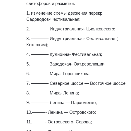
светофоров и разметки.
1. изменение схемы движения перекр.
Садоводов-Фестивальная;
2. ———— Индустриальная- Циолковского;
3. ———— Индустриальная- Фестивальная (
Коксохим);
4. ———— Кулибина- Фестивальная;
5. ———— Заводская- Окт.революции;
6. ———— Мира- Горошникова;
7. ———— Северное шоссе — Восточное шоссе;
8. ———— Мира- Ленина;
9. ———— Ленина — Пархоменко;
10.———- Ленина — Островского;
11.———- Островского- Серова;