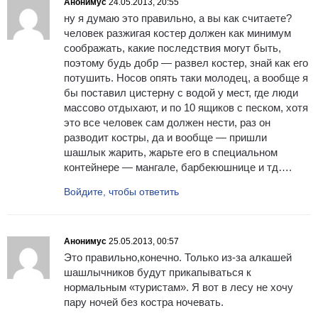
Анонимус
24.05.2013, 20:55
ну я думаю это правильно, а вы как считаете?
человек разжигая костер должен как минимум
соображать, какие последствия могут быть,
поэтому будь добр — развел костер, знай как его
потушить. Носов опять таки молодец, а вообще я
бы поставил цистерну с водой у мест, где люди
массово отдыхают, и по 10 ящиков с песком, хотя
это все человек сам должен нести, раз он
разводит костры, да и вообще — пришли
шашлык жарить, жарьте его в специальном
контейнере — мангале, барбекюшнице и тд….
Войдите, чтобы ответить
Анонимус
25.05.2013, 00:57
Это правильно,конечно. Только из-за алкашей
шашлычников будут прикапываться к
нормальным «туристам». Я вот в лесу не хочу
пару ночей без костра ночевать.