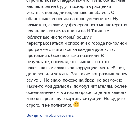
строительства стандарты,- что, типа, областные
инспекторы не будут проверять расценки
местных подрядчиков; однако ошиблись. С
областных чиновников спрос увеличился. Ну
возможно, скажем, у федерального министерства
появились какие-то планы на Н.Тагил, те
[областные инспекторы] решили
перестраховаться и спросили с города по-полной
программе отчитаться за каждый рубль, т.к.
претензии к базе всё-таки возникли. В
результате, понимая, что выгоды кого-то
наказывать и сажать за коррупцию, мать её, нет,
дело решили замять. Вот такие вот размышления
вслух… Не знаю, похоже на бред, но возможно
какие-то мои домыслы помогут читателям, более
осведомленным в этом вопросе, сделать выводы
и понять реальную картину ситуации. Не судите
строго, я не политолог.
Войдите, чтобы ответить