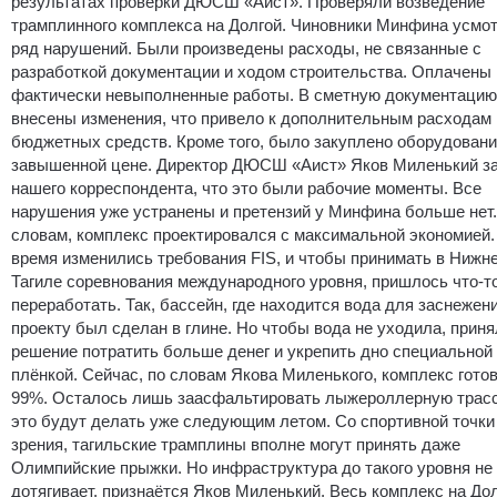
результатах проверки ДЮСШ «Аист».
Проверяли возведение
трамплинного комплекса на Долгой. Чиновники Минфина усмо
ряд нарушений. Были произведены расходы, не связанные с
разработкой документации и ходом строительства. Оплачены
фактически невыполненные работы. В сметную документаци
внесены изменения, что привело к дополнительным расходам
бюджетных средств. Кроме того, было закуплено оборудовани
завышенной цене. Директор ДЮСШ «Аист» Яков Миленький з
нашего корреспондента, что это были рабочие моменты. Все
нарушения уже устранены и претензий у Минфина больше нет.
словам, комплекс проектировался с максимальной экономией.
время изменились требования FIS, и чтобы принимать в Нижн
Тагиле соревнования международного уровня, пришлось что-т
переработать. Так, бассейн, где находится вода для заснежени
проекту был сделан в глине. Но чтобы вода не уходила, прин
решение потратить больше денег и укрепить дно специальной
плёнкой. Сейчас, по словам Якова Миленького, комплекс готов
99%. Осталось лишь заасфальтировать лыжероллерную трасс
это будут делать уже следующим летом. Со спортивной точки
зрения, тагильские трамплины вполне могут принять даже
Олимпийские прыжки. Но инфраструктура до такого уровня не
дотягивает, признаётся Яков Миленький. Весь комплекс на Дол