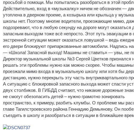
просьбой о помощи. Мы попытались разобраться в этой пробл
Действительно, вход в «музыкалку» ничем не обозначен — дв
утоплена в дверном проеме, а козырька или крыльца у музык
школы нет. Поэтому многие водители, проезжающие мимо, даж
подозревают, что в любую секунду на дороге могут оказаться 
запасным выходом тоже всё непросто. Этот путь эвакуации в 
экстренной ситуации может оказаться ловушкой – ведь ежедн
его двери блокируют припаркованные автомобили. Надпись на
— «Школа! Запасной выход! Машины не ставить» — увы, не по
Директор музыкальной школы №3 Сергей Цветков признался н
решать эти проблемы нужно как можно скорее. Чтобы машины
проезжали мимо входа в музыкальную школу или хотя бы де
дистанцию, нужно перекрыть эту часть внутриквартального пр
А ситуацию с блокировкой запасного выхода может спасти ус
двух столбиков. В ГИБДД считают, что никакие дорожные знак
не смогут обезопасить детей – нужно грамотно зонировать
пространство, к примеру, разбить клумбы. О проблеме мы рас
главе Тагилстроевского района Геннадию Демьянову. Он пооб
съездить в школу и разобраться в ситуации в ближайшее врем