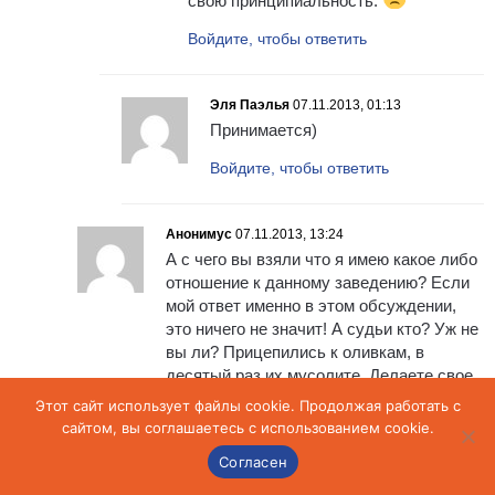
свою принципиальность.
Войдите, чтобы ответить
Эля Паэлья
07.11.2013, 01:13
Принимается)
Войдите, чтобы ответить
Анонимус
07.11.2013, 13:24
А с чего вы взяли что я имею какое либо
отношение к данному заведению? Если
мой ответ именно в этом обсуждении,
это ничего не значит! А судьи кто? Уж не
вы ли? Прицепились к оливкам, в
десятый раз их мусолите. Делаете свое
дело на благо церкви вот и старайтесь
Этот сайт использует файлы cookie. Продолжая работать с
на этом поприще, личность вы
сайтом, вы соглашаетесь с использованием cookie.
несчастная.Как моська. нашли проблему
Согласен
и тему для обсуждений, если вы такой
борец с принципами займитесь