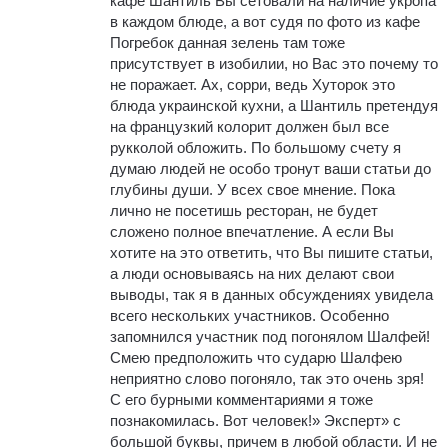
кафе Шантиль Вы сетовали на наличие укропа
в каждом блюде, а вот судя по фото из кафе
Погребок данная зелень там тоже
присутствует в изобилии, но Вас это почему то
не поражает. Ах, сорри, ведь Хуторок это
блюда украинской кухни, а Шантиль претендуя
на французкий колорит должен был все
рукколой обложить. По большому счету я
думаю людей не особо тронут ваши статьи до
глубины души. У всех свое мнение. Пока
лично не посетишь ресторан, не будет
сложено полное впечатление. А если Вы
хотите на это ответить, что Вы пишите статьи,
а люди основываясь на них делают свои
выводы, так я в данных обсуждениях увидела
всего нескольких участников. Особенно
запомнился участник под погонялом Шалфей!
Смею предположить что сударю Шалфею
неприятно слово погоняло, так это очень зря!
С его бурными комментариями я тоже
познакомилась. Вот человек!» Эксперт» с
большой буквы, причем в любой области. И не