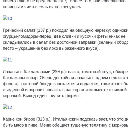
ничего такого не предполагают :). Более того, они совершенно
невинны и чисты: соль их не коснулась.
Греческий салат (137 р.) походил на овощную нарезку: одинок
огурцы-помидоры-перец, две оливки и кусочки феты никак не
складывались в салат без достойной заправки (зеленый ободо
песто – украшение без ярко выраженного вкуса).
Лазанья с баклажанами (299 р.): паста, томатный соус, обжар
баклажаны и сыр. Очень достойная лазанья с одним недостат
фольга, в которой блюдо запекается и подается, тоже хочет б
съеденной и норовит попасть в ваш организм вместе с нижней
корочкой. Выход один – купить формы.
Карне кон бирре (313 р.). Итальянский подсказывает, что это 
быть мясо в пиве. Меню обещает тушеную телятину с морков