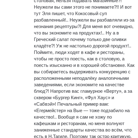
столовая, нельзя подавать магазинные?!
Неужели вы сами этого не понимаете?!! И вот
тут Эля пишет, что Кокосовый суп
разбавленный!.. Неужели вы разбавляли из-за
незнания рецептуры?! Для меня вот очевидно,
что вы экономите на продуктах!.. Ну а в
Греческий салат почему только две оливки
кладёте?! Уж не настолько дорогой продукт!..
Поймите, люди ходят в кафе и рестораны,
чтобы не просто поесть, как в столовую, а
поесть изысканно и в хорошей обстановке. Как
вы собираетесь выдерживать конкуренцию с
расположенными неподалёку аналогичными
заведениями, если экономите на качестве
блюд?! Напротив вас гламурное «Верту», а за
сквером «Бургер Кинг», «Фул Хаус» и
«Сабвэй»! Печальный пример вам:
«Егермейстер» на Вые — тоже подзабило на
качество!.. Вообще я сам не хожу по
кафешкам и ресторанам, но меня волнуют
заниженные стандарты качества во всём, что
есть в Н.Тагиле. Поэтому так остро критикую.