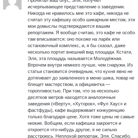
Прочитал ваш опус, Эля, получил
исчерпывающее представление о заведении.
Никогда не нравилось мне это кафе, никогда не
считал эту кафешку особо шикарным местом, эти
мои домыслы подтверждаются вашим
репортажем. Я вообще считаю, это кафе не особо
там вписывается: оно похоже на ларёк или
остановочный комплекс, и, я бы сказал, даже
несколько портит внешний вид площади. Кстати,
Эля, эта площадь называется Молодёжная.
Впрочем внутри немного лучше, чем снаружи. Из
статьи становится очевидным, что кухня явно не
дотягивает до заявленного в меню шика, повар не
блещет мастерством, а официантка —
торопливостью. При том, что за несколько
десятков метров находятся аналогичные
заведения («Верту», «Хуторок», «Фул Хаус» и
фастфуды), кафе выдерживает конкуренцию
только благодаря цене. Хотя тоже цены не самые
низкие. Вобщем, если кафешка закроется и
откроется что-нибудь другое, я не сильно
расстроюсь. Неплохой репортаж, Эля. Спасибо.