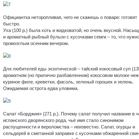
Официантка неторопливая, чего не скажешь о поваре: готовят
быстро.
Уха (100 р.) была хоть и жидковатой, но очень вкусной. Насы
и ароматный рыбный бульон с кусочками семги – то, что нужн
промозглым осенним вечером.
Для любителей еды экзотической – тайский кокосовый суп (135
ароматном (но прилично разбавленном) кокосовом молоке неж
куриное филе, креветки, фасоль, зеленый горошек и зелень.
Ожидаемая острота едва уловима.
Салат «Борджия» (271 р.). Почему салат получил название в ч
испанского дворянского рода, чьё имя стало синонимом
распущенности и вероломства – неизвестно. Салат, огурцы и
сельдерей в сметанной заправке с кусочками обжаренной сви