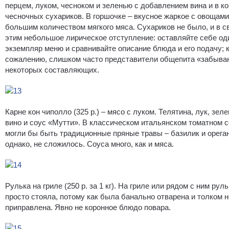
перцем, луком, чесноком и зеленью с добавлением вина и в к
чесночных сухариков. В горшочке – вкусное жаркое с овощами
большим количеством мягкого мяса. Сухариков не было, и в с
этим небольшое лирическое отступление: оставляйте себе од
экземпляр меню и сравнивайте описание блюда и его подачу; 
сожалению, слишком часто представители общепита «забыва
некоторых составляющих.
Карне кон чиполло (325 р.) – мясо с луком. Телятина, лук, зеле
вино и соус «Мутти». В классическом итальянском томатном 
могли бы быть традиционные пряные травы – базилик и орега
однако, не сложилось. Соуса много, как и мяса.
Рулька на гриле (250 р. за 1 кг). На гриле или рядом с ним рул
просто стояла, потому как была банально отварена и толком н
приправлена. Явно не коронное блюдо повара.