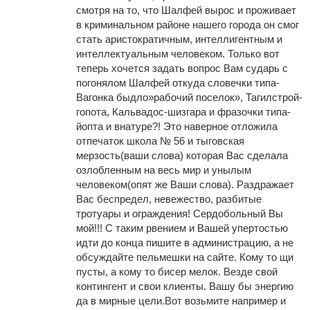
смотря на то, что Шалфей вырос и проживает
в криминальном районе нашего города он смог
стать аристократичным, интеллигентным и
интеллектуальным человеком. Только вот
теперь хочется задать вопрос Вам сударь с
погонялом Шалфей откуда словечки типа-
Вагонка быдло»рабочий поселок», Тагилстрой-
гопота, Кальвадос-шизгара и фразочки типа-
йопта и внатуре?! Это наверное отложила
отпечаток школа № 56 и тыговская
мерзость(ваши слова) которая Вас сделала
озлобленным на весь мир и унылым
человеком(опят же Ваши слова). Раздражает
Вас беспредел, невежество, разбитые
тротуары и ограждения! Сердобольный Вы
мой!!! С таким рвением и Вашей упертостью
идти до конца пишите в администрацию, а не
обсуждайте пельмешки на сайте. Кому то щи
пусты, а кому то бисер мелок. Везде свой
контингент и свои клиенты. Вашу бы энергию
да в мирные цели.Вот возьмите например и