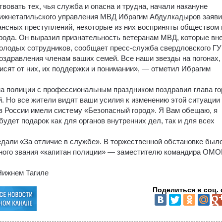
вовать тех, чья служба и опасна и трудна, начали накануне
 нижнетагильского управления МВД Ибрагим Абдулкадыров заяви
нансных преступлений, некоторые из них восприняты обществом 
орода. Он выразил признательность ветеранам МВД, которые вн
молодых сотрудников, сообщает пресс-служба свердловского Г
оздравления членам ваших семей. Все наши звезды на погонах,
исят от них, их поддержки и понимании», — отметил Ибрагим
на полиции с профессиональным праздником поздравил глава г
й. Но все жители видят ваши усилия к изменению этой ситуации 
в России имели систему «Безопасный город». Я Вам обещаю, я
будет подарок как для органов внутренних дел, так и для всех
али «За отличие в службе». В торжественной обстановке был
ьного звания «капитан полиции» — заместителю командира ОМ
Нижнем Тагиле
Поделиться в соц. 