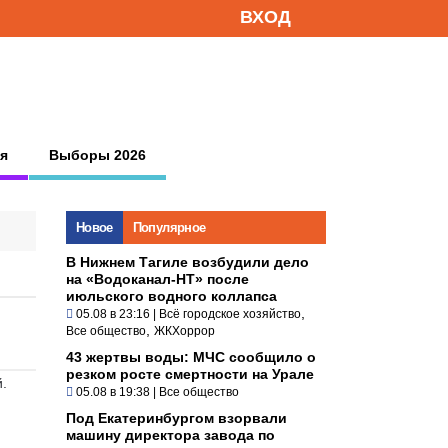
ВХОД
я
Выборы 2026
Новое
Популярное
В Нижнем Тагиле возбудили дело
на «Водоканал-НТ» после
июльского водного коллапса
,
05.08 в 23:16
|
Всё городское хозяйство
,
Все общество
ЖКХоррор
43 жертвы воды: МЧС сообщило о
резком росте смертности на Урале
.
05.08 в 19:38
|
Все общество
Под Екатеринбургом взорвали
машину директора завода по