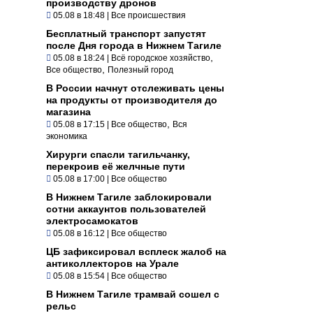
производству дронов
05.08 в 18:48
|
Все происшествия
Бесплатный транспорт запустят
после Дня города в Нижнем Тагиле
,
05.08 в 18:24
|
Всё городское хозяйство
,
Все общество
Полезный город
В России начнут отслеживать цены
на продукты от производителя до
магазина
,
05.08 в 17:15
|
Все общество
Вся
экономика
Хирурги спасли тагильчанку,
перекроив её желчные пути
05.08 в 17:00
|
Все общество
В Нижнем Тагиле заблокировали
сотни аккаунтов пользователей
электросамокатов
05.08 в 16:12
|
Все общество
ЦБ зафиксировал всплеск жалоб на
антиколлекторов на Урале
05.08 в 15:54
|
Все общество
В Нижнем Тагиле трамвай сошел с
рельс