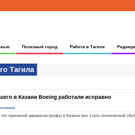
рвью
Полезный город
Работа в Тагиле
Редакци
гo Тaгилa
шего в Казани Boeing работали исправно
ономика
 что причиной авиакатастрофы в Казани мог стать технический сбой