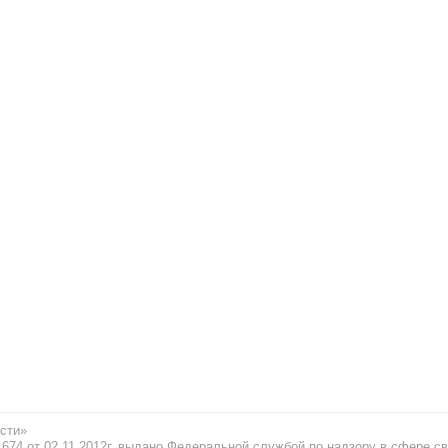
сти»
74 от 02.11.2012г. выдано Федеральной службой по надзору в сфере св