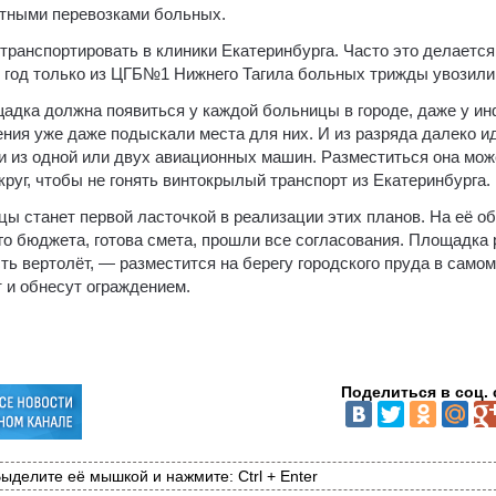
ётными перевозками больных.
транспортировать в клиники Екатеринбурга. Часто это делаетс
 год только из ЦГБ№1 Нижнего Тагила больных трижды увозили
щадка должна появиться у каждой больницы в городе, даже у и
ия уже даже подыскали места для них. И из разряда далеко и
и из одной или двух авиационных машин. Разместиться она мож
уг, чтобы не гонять винтокрылый транспорт из Екатеринбурга.
ы станет первой ласточкой в реализации этих планов. На её о
о бюджета, готова смета, прошли все согласования. Площадка 
есть вертолёт, — разместится на берегу городского пруда в сам
 и обнесут ограждением.
Поделиться в соц. 
ыделите её мышкой и нажмите: Ctrl + Enter