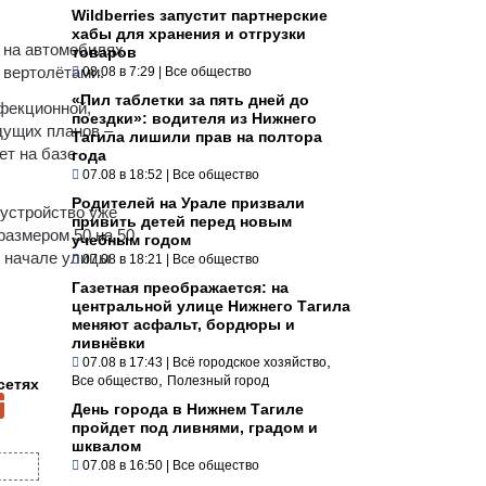
Wildberries запустит партнерские
хабы для хранения и отгрузки
я на автомобилях
товаров
 вертолётами.
08.08 в 7:29
|
Все общество
«Пил таблетки за пять дней до
нфекционной,
поездки»: водителя из Нижнего
дущих планов –
Тагила лишили прав на полтора
ет на базе
года
07.08 в 18:52
|
Все общество
Родителей на Урале призвали
бустройство уже
привить детей перед новым
размером 50 на 50
учебным годом
ом начале улицы
07.08 в 18:21
|
Все общество
Газетная преображается: на
центральной улице Нижнего Тагила
меняют асфальт, бордюры и
ливнёвки
,
07.08 в 17:43
|
Всё городское хозяйство
,
Все общество
Полезный город
сетях
День города в Нижнем Тагиле
пройдет под ливнями, градом и
шквалом
07.08 в 16:50
|
Все общество