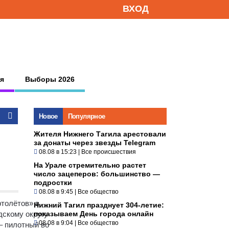
ВХОД
я
Выборы 2026
Новое
Популярное
Жителя Нижнего Тагила арестовали
за донаты через звезды Telegram
08.08 в 15:23
|
Все происшествия
На Урале стремительно растет
число зацеперов: большинство —
подростки
08.08 в 9:45
|
Все общество
ртолётов» в
Нижний Тагил празднует 304-летие:
дскому округу
показываем День города онлайн
08.08 в 9:04
|
Все общество
– пилотный во