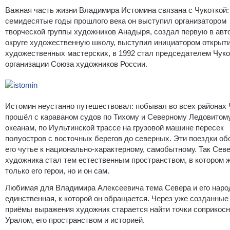
Важная часть жизни Владимира Истомина связана с Чукоткой:
семидесятые годы прошлого века он выступил организатором
творческой группы художников Анадыря, создал первую в ав
округе художественную школу, выступил инициатором открыт
художественных мастерских, в 1992 стал председателем Чуко
организации Союза художников России.
Истомин неустанно путешествовал: побывал во всех районах 
прошёл с караваном судов по Тихому и Северному Ледовитом
океанам, по Иультинской трассе на грузовой машине пересек
полуостров с восточных берегов до северных. Эти поездки об
его чутье к национально-характерному, самобытному. Так Сев
художника стал тем естественным пространством, в котором 
только его герои, но и он сам.
Любимая для Владимира Алексеевича тема Севера и его наро
единственная, к которой он обращается. Через уже созданные
приёмы выражения художник старается найти точки соприкосн
Уралом, его пространством и историей.