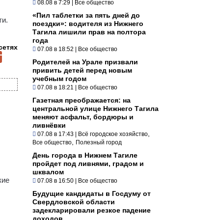
08.08 в 7:29
|
Все общество
«Пил таблетки за пять дней до
ти.
поездки»: водителя из Нижнего
Тагила лишили прав на полтора
года
сетях
07.08 в 18:52
|
Все общество
Родителей на Урале призвали
привить детей перед новым
учебным годом
07.08 в 18:21
|
Все общество
Газетная преображается: на
центральной улице Нижнего Тагила
меняют асфальт, бордюры и
ливнёвки
,
07.08 в 17:43
|
Всё городское хозяйство
,
Все общество
Полезный город
День города в Нижнем Тагиле
пройдет под ливнями, градом и
шквалом
кие
07.08 в 16:50
|
Все общество
Будущие кандидаты в Госдуму от
Свердловской области
задекларировали резкое падение
доходов