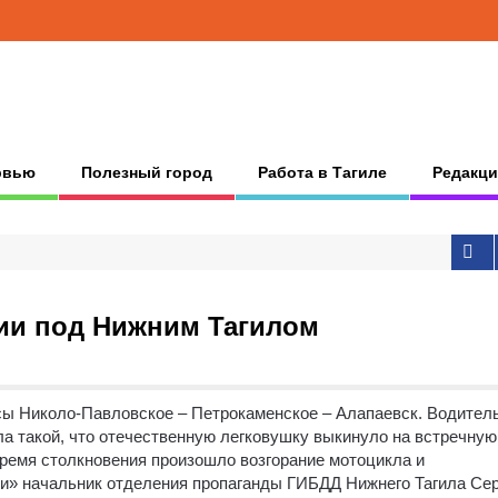
рвью
Полезный город
Работа в Тагиле
Редакци
рии под Нижним Тагилом
сы Николо-Павловское – Петрокаменское – Алапаевск.
Водител
ла такой, что отечественную легковушку выкинуло на встречную
 время столкновения произошло возгорание мотоцикла и
ти» начальник отделения пропаганды ГИБДД Нижнего Тагила Се