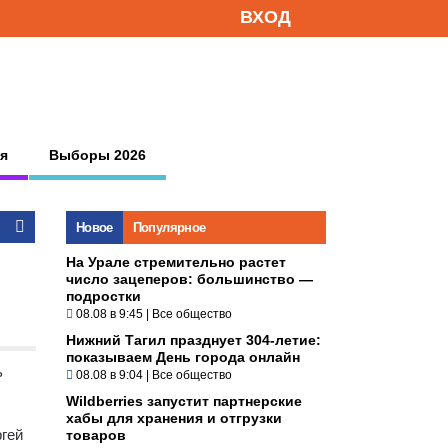
ВХОД
я
Выборы 2026
Новое
Популярное
На Урале стремительно растет
число зацеперов: большинство —
подростки
08.08 в 9:45
|
Все общество
Нижний Тагил празднует 304-летие:
показываем День города онлайн
ь
08.08 в 9:04
|
Все общество
Wildberries запустит партнерские
хабы для хранения и отгрузки
ргей
товаров