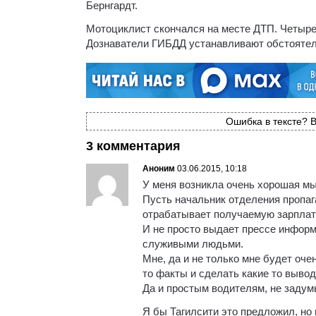
Бернгардт.
Мотоциклист скончался на месте ДТП. Четыре
Дознаватели ГИБДД устанавливают обстоятел
Ошибка в тексте? В
3 комментария
Аноним
03.06.2015, 10:18
У меня возникла очень хорошая м
Пусть начальник отделения пропа
отрабатывает получаемую зарплат
И не просто выдает прессе информ
служивыми людьми.
Мне, да и не только мне будет оче
то факты и сделать какие то выво
Да и простым водителям, не заду
Я бы Тагилсити это предложил, но 