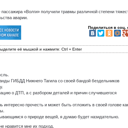
 пассажира «Волги» получили травмы различной степени тяжес
ьства аварии.
Поделиться в соц. 
ыделите её мышкой и нажмите: Ctrl + Enter
ысль.
ганды ГИБДД Нижнего Тагила со своей бандой бездельников
у.
ацию о ДТП, а с разбором деталей и причин случившегося
нь интересно прочесть и может быть отложить в своей голове ка
ды.
мывающимся о природе вещей, я думаю будет назидательно.
не нравится мне их подход.