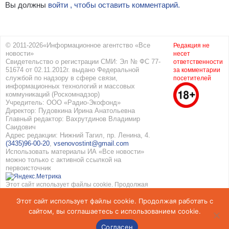
Вы должны
войти , чтобы оставить комментарий.
© 2011-2026«Информационное агентство «Все
Редакция не
новости»
несет
Свидетельство о регистрации СМИ: Эл № ФС 77-
ответственности
51674 от 02.11.2012г. выдано Федеральной
за комментарии
службой по надзору в сфере связи,
посетителей
информационных технологий и массовых
коммуникаций (Роскомнадзор)
Учредитель: ООО «Радио-Экофонд»
Директор: Пудовкина Ирина Анатольевна
Главный редактор: Вахрутдинов Владимир
Саидович
Адрес редакции: Нижний Тагил, пр. Ленина, 4.
(3435)96-00-20
,
vsenovostint@gmail.com
Использовать материалы ИА «Все новости»
можно только с активной ссылкой на
первоисточник
Этот сайт использует файлы cookie. Продолжая
работать с сайтом, вы соглашаетесь с
Этот сайт использует файлы cookie. Продолжая работать с
использованием cookie. Подробнее в
Политике
конфиденциальности
и
Соглашение об обработке
сайтом, вы соглашаетесь с использованием cookie.
персональных данных
Согласен