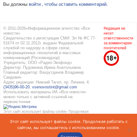
Вы должны
войти , чтобы оставить комментарий.
© 2011-2026«Информационное агентство «Все
Редакция не
новости»
несет
Свидетельство о регистрации СМИ: Эл № ФС 77-
ответственности
51674 от 02.11.2012г. выдано Федеральной
за комментарии
службой по надзору в сфере связи,
посетителей
информационных технологий и массовых
коммуникаций (Роскомнадзор)
Учредитель: ООО «Радио-Экофонд»
Директор: Пудовкина Ирина Анатольевна
Главный редактор: Вахрутдинов Владимир
Саидович
Адрес редакции: Нижний Тагил, пр. Ленина, 4.
(3435)96-00-20
,
vsenovostint@gmail.com
Использовать материалы ИА «Все новости»
можно только с активной ссылкой на
первоисточник
Этот сайт использует файлы cookie. Продолжая
работать с сайтом, вы соглашаетесь с
Этот сайт использует файлы cookie. Продолжая работать с
использованием cookie. Подробнее в
Политике
конфиденциальности
и
Соглашение об обработке
сайтом, вы соглашаетесь с использованием cookie.
персональных данных
Согласен