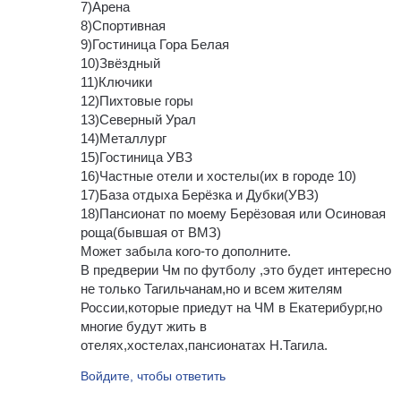
7)Арена
8)Спортивная
9)Гостиница Гора Белая
10)Звёздный
11)Ключики
12)Пихтовые горы
13)Северный Урал
14)Металлург
15)Гостиница УВЗ
16)Частные отели и хостелы(их в городе 10)
17)База отдыха Берёзка и Дубки(УВЗ)
18)Пансионат по моему Берёзовая или Осиновая
роща(бывшая от ВМЗ)
Может забыла кого-то дополните.
В предверии Чм по футболу ,это будет интересно
не только Тагильчанам,но и всем жителям
России,которые приедут на ЧМ в Екатерибург,но
многие будут жить в
отелях,хостелах,пансионатах Н.Тагила.
Войдите, чтобы ответить