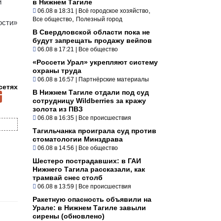
и
в Нижнем Тагиле
,
06.08 в 18:31
|
Всё городское хозяйство
,
Все общество
Полезный город
ости»
В Свердловской области пока не
будут запрещать продажу вейпов
06.08 в 17:21
|
Все общество
«Россети Урал» укрепляют систему
охраны труда
06.08 в 16:57
|
Партнёрские материалы
сетях
В Нижнем Тагиле отдали под суд
сотрудницу Wildberries за кражу
золота из ПВЗ
06.08 в 16:35
|
Все происшествия
Тагильчанка проиграла суд против
стоматологии Минздрава
06.08 в 14:56
|
Все общество
Шестеро пострадавших: в ГАИ
Нижнего Тагила рассказали, как
трамвай снес столб
06.08 в 13:59
|
Все происшествия
Ракетную опасность объявили на
Урале: в Нижнем Тагиле завыли
сирены (обновлено)