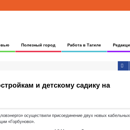
рвью
Полезный город
Работа в Тагиле
Редакци
остройкам и детскому садику на
дловэнерго» осуществили присоединение двух новых кабельных
ции «Горбуново».