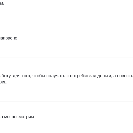
ча
напрасно
боту, для того, чтобы получать с потребителя деньги, а новост
иг..
, а мы посмотрим