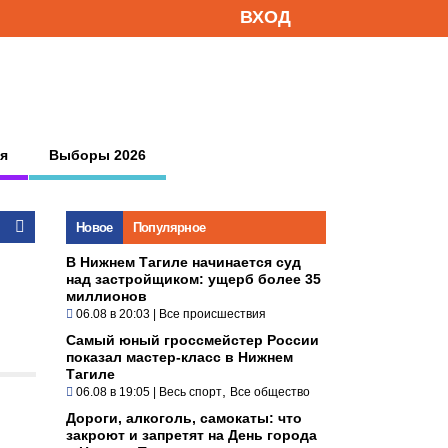
ВХОД
я
Выборы 2026
Новое
Популярное
В Нижнем Тагиле начинается суд
над застройщиком: ущерб более 35
миллионов
06.08 в 20:03
|
Все происшествия
Самый юный гроссмейстер России
показал мастер-класс в Нижнем
Тагиле
,
06.08 в 19:05
|
Весь спорт
Все общество
Дороги, алкоголь, самокаты: что
закроют и запретят на День города