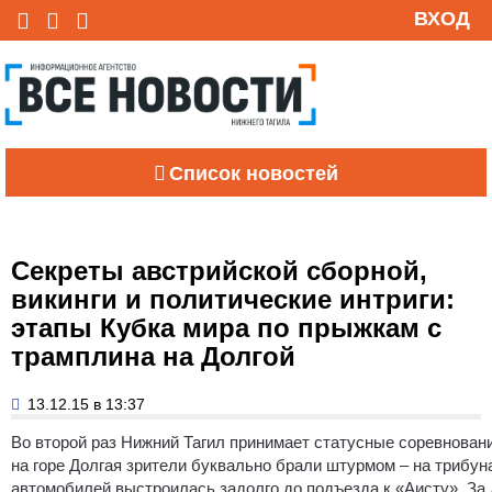
ВХОД
Список новостей
Секреты австрийской сборной,
викинги и политические интриги:
этапы Кубка мира по прыжкам с
трамплина на Долгой
13.12.15 в 13:37
Во второй раз Нижний Тагил принимает статусные соревнова
на горе Долгая зрители буквально брали штурмом – на трибун
автомобилей выстроилась задолго до подъезда к «Аисту». За