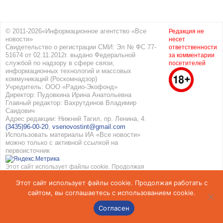
© 2011-2026«Информационное агентство «Все
Редакция не
новости»
несет
Свидетельство о регистрации СМИ: Эл № ФС 77-
ответственности
51674 от 02.11.2012г. выдано Федеральной
за комментарии
службой по надзору в сфере связи,
посетителей
информационных технологий и массовых
коммуникаций (Роскомнадзор)
Учредитель: ООО «Радио-Экофонд»
Директор: Пудовкина Ирина Анатольевна
Главный редактор: Вахрутдинов Владимир
Саидович
Адрес редакции: Нижний Тагил, пр. Ленина, 4.
(3435)96-00-20
,
vsenovostint@gmail.com
Использовать материалы ИА «Все новости»
можно только с активной ссылкой на
первоисточник
Этот сайт использует файлы cookie. Продолжая
работать с сайтом, вы соглашаетесь с
Этот сайт использует файлы cookie. Продолжая работать с
использованием cookie. Подробнее в
Политике
конфиденциальности
и
Соглашение об обработке
сайтом, вы соглашаетесь с использованием cookie.
персональных данных
Согласен