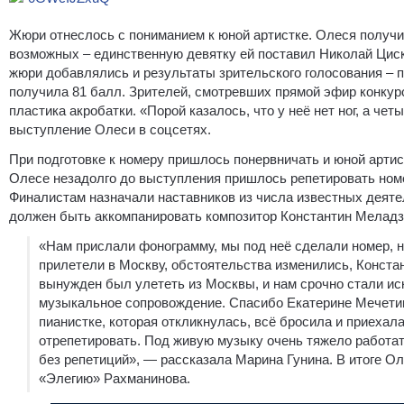
Жюри отнеслось с пониманием к юной артистке. Олеся получи
возможных – единственную девятку ей поставил Николай Циск
жюри добавлялись и результаты зрительского голосования – п
получила 81 балл. Зрителей, смотревших прямой эфир конкур
пластика акробатки. «Порой казалось, что у неё нет ног, а че
выступление Олеси в соцсетях.
При подготовке к номеру пришлось понервничать и юной артистк
Олесе незадолго до выступления пришлось репетировать ном
Финалистам назначали наставников из числа известных деяте
должен быть аккомпанировать композитор Константин Меладз
«Нам прислали фонограмму, мы под неё сделали номер, но
прилетели в Москву, обстоятельства изменились, Конст
вынужден был улететь из Москвы, и нам срочно стали ис
музыкальное сопровождение. Спасибо Екатерине Мечетин
пианистке, которая откликнулась, всё бросила и приехала
отрепетировать. Под живую музыку очень тяжело работать
без репетиций», — рассказала Марина Гунина. В итоге О
«Элегию» Рахманинова.