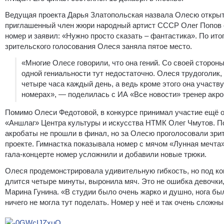
Ведущая проекта Дарья Златопольская назвала Олесю открыт
приглашенный член жюри народный артист СССР Олег Попов 
номер и заявил: «Нужно просто сказать – фантастика». По ито
зрительского голосования Олеся заняла пятое место.
«Многие Олесе говорили, что она гений. Со своей стороны
одной гениальности тут недостаточно. Олеся трудоголик, 
четыре часа каждый день, а ведь кроме этого она участву
номерах», — поделилась с ИА «Все новости» тренер акро
Помимо Олеси Федотовой, в конкурсе принимал участие ещё о
«Аншлаг» Центра культуры и искусства НТМК Олег Чмутов. П
акробаты не прошли в финал, но за Олесю проголосовали зрит
проекте. Гимнастка показывала номер с мячом «Лунная мечта
гала-концерте номер усложнили и добавили новые трюки.
Олеся продемонстрировала удивительную гибкость, но под ко
длится четыре минуты, выронила мяч. Это не ошибка девочки,
Марина Гунина. «В студии было очень жарко и душно, нога бы
ничего не могла тут поделать. Номер у неё и так очень сложн