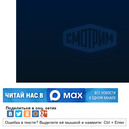
Поделиться в соц. сетях
Ошибка в тексте? Выделите её мышкой и нажмите: Ctrl + Enter