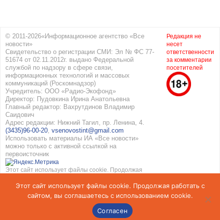
© 2011-2026«Информационное агентство «Все
Редакция не
новости»
несет
Свидетельство о регистрации СМИ: Эл № ФС 77-
ответственности
51674 от 02.11.2012г. выдано Федеральной
за комментарии
службой по надзору в сфере связи,
посетителей
информационных технологий и массовых
коммуникаций (Роскомнадзор)
Учредитель: ООО «Радио-Экофонд»
Директор: Пудовкина Ирина Анатольевна
Главный редактор: Вахрутдинов Владимир
Саидович
Адрес редакции: Нижний Тагил, пр. Ленина, 4.
(3435)96-00-20
,
vsenovostint@gmail.com
Использовать материалы ИА «Все новости»
можно только с активной ссылкой на
первоисточник
Этот сайт использует файлы cookie. Продолжая
работать с сайтом, вы соглашаетесь с
Этот сайт использует файлы cookie. Продолжая работать с
использованием cookie. Подробнее в
Политике
конфиденциальности
и
Соглашение об обработке
сайтом, вы соглашаетесь с использованием cookie.
персональных данных
Согласен