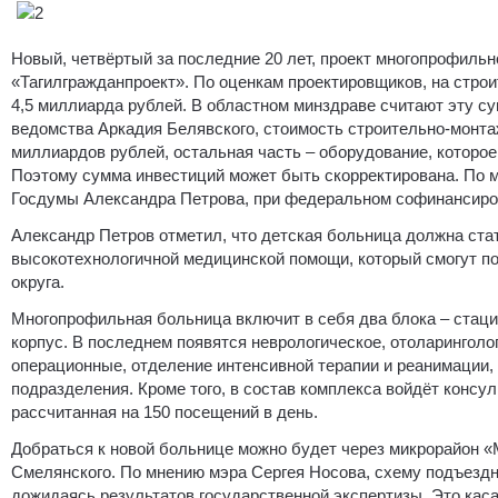
Новый, четвёртый за последние 20 лет, проект многопрофиль
«Тагилгражданпроект». По оценкам проектировщиков, на стро
4,5 миллиарда рублей. В областном минздраве считают эту с
ведомства Аркадия Белявского, стоимость строительно-монта
миллиардов рублей, остальная часть – оборудование, которо
Поэтому сумма инвестиций может быть скорректирована. По м
Госдумы Александра Петрова, при федеральном софинансиров
Александр Петров отметил, что детская больница должна ст
высокотехнологичной медицинской помощи, который смогут по
округа.
Многопрофильная больница включит в себя два блока – стацио
корпус. В последнем появятся неврологическое, отоларинголо
операционные, отделение интенсивной терапии и реанимации,
подразделения. Кроме того, в состав комплекса войдёт консу
рассчитанная на 150 посещений в день.
Добраться к новой больнице можно будет через микрорайон 
Смелянского. По мнению мэра Сергея Носова, схему подъездн
дожидаясь результатов государственной экспертизы. Это каса