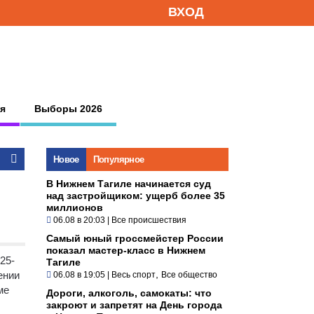
ВХОД
я
Выборы 2026
Новое
Популярное
В Нижнем Тагиле начинается суд
над застройщиком: ущерб более 35
миллионов
06.08 в 20:03
|
Все происшествия
Самый юный гроссмейстер России
показал мастер-класс в Нижнем
25-
Тагиле
,
ении
06.08 в 19:05
|
Весь спорт
Все общество
ме
Дороги, алкоголь, самокаты: что
закроют и запретят на День города