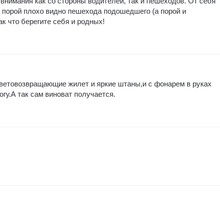
внимания как со стороны водителей, так и пешеходов. От себя
 порой плохо видно пешехода подошедшего (а порой и
ак что берегите себя и родных!
световозвращающие жилет и яркие штаны,и с фонарем в руках
гу.А так сам виноват получается.