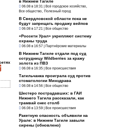
в Нижнем Тагиле
,
06.08 в 18:31
|
Всё городское хозяйство
,
Все общество
Полезный город
В Свердловской области пока не
будут запрещать продажу вейпов
06.08 в 17:21
|
Все общество
«Россети Урал» укрепляют систему
охраны труда
06.08 в 16:57
|
Партнёрские материалы
В Нижнем Тагиле отдали под суд
сотрудницу Wildberries за кражу
сетях
золота из ПВЗ
06.08 в 16:35
|
Все происшествия
Тагильчанка проиграла суд против
стоматологии Минздрава
06.08 в 14:56
|
Все общество
Шестеро пострадавших: в ГАИ
Нижнего Тагила рассказали, как
трамвай снес столб
06.08 в 13:59
|
Все происшествия
Ракетную опасность объявили на
Урале: в Нижнем Тагиле завыли
сирены (обновлено)