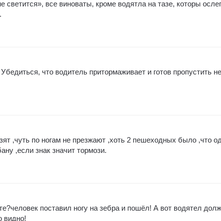
 светится», все виноваты, кроме водятла на тазе, которы ослеп
.
 Убедиться, что водитель притормаживает и готов пропустить н
зят ,чуть по ногам не презжают ,хоть 2 пешеходных было ,что о
ану ,если знак значит тормози.
те?человек поставил ногу на зебра и пошёл! А вот водятел дол
 видно!