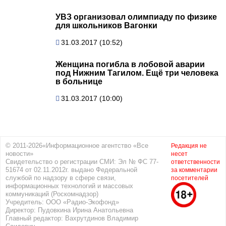
УВЗ организовал олимпиаду по физике
для школьников Вагонки
31.03.2017 (10:52)
Женщина погибла в лобовой аварии
под Нижним Тагилом. Ещё три человека
в больнице
31.03.2017 (10:00)
© 2011-2026«Информационное агентство «Все
Редакция не
новости»
несет
Свидетельство о регистрации СМИ: Эл № ФС 77-
ответственности
51674 от 02.11.2012г. выдано Федеральной
за комментарии
службой по надзору в сфере связи,
посетителей
информационных технологий и массовых
коммуникаций (Роскомнадзор)
Учредитель: ООО «Радио-Экофонд»
Директор: Пудовкина Ирина Анатольевна
Главный редактор: Вахрутдинов Владимир