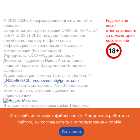
© 2011-2026«Информационное агентство «Все
Редакция не
новости»
несет
Свидетельство о регистрации СМИ: Эл № ФС 77-
ответственности
51674 от 02.11.2012г. выдано Федеральной
за комментарии
службой по надзору в сфере связи,
посетителей
информационных технологий и массовых
коммуникаций (Роскомнадзор)
Учредитель: ООО «Радио-Экофонд»
Директор: Пудовкина Ирина Анатольевна
Главный редактор: Вахрутдинов Владимир
Саидович
Адрес редакции: Нижний Тагил, пр. Ленина, 4.
(3435)96-00-20
,
vsenovostint@gmail.com
Использовать материалы ИА «Все новости»
можно только с активной ссылкой на
первоисточник
Этот сайт использует файлы cookie. Продолжая
работать с сайтом, вы соглашаетесь с
Этот сайт использует файлы cookie. Продолжая работать с
использованием cookie. Подробнее в
Политике
конфиденциальности
и
Соглашение об обработке
сайтом, вы соглашаетесь с использованием cookie.
персональных данных
Согласен