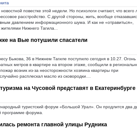
 кита
 новостной повестке этой недели. Но психологи считают, что всего
ессовое расстройство. С другой стороны, жить, вообще отказавшис
евным давлением информационного шума. И как не «отравиться»,
жителями Нижнего Тагила...
жке на Вые потушили спасатели
су Быкова, 36 в Нижнем Тагиле поступило сегодня в 10.27. Огонь
атных метров в квартире на втором этаже, сообщили в региональ
ожар возник из-за неосторожности хозяина квартиры при
лучайно расплескал масло из сковородки....
 туризма на Чусовой представят в Екатеринбурге
ународный туристский форум «Большой Урал». Он продлится два д
ой программе форума.
илась ремонта главной улицы Рудника