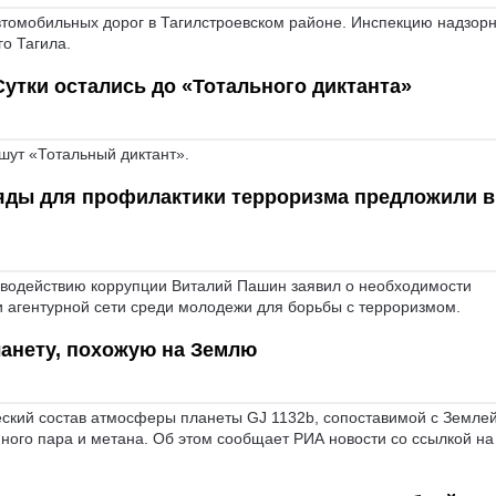
томобильных дорог в Тагилстроевском районе. Инспекцию надзор
о Тагила.
Сутки остались до «Тотального диктанта»
шут «Тотальный диктант».
яды для профилактики терроризма предложили в
иводействию коррупции Виталий Пашин заявил о необходимости
 агентурной сети среди молодежи для борьбы с терроризмом.
анету, похожую на Землю
ский состав атмосферы планеты GJ 1132b, сопоставимой с Земле
яного пара и метана. Об этом сообщает РИА новости со ссылкой на