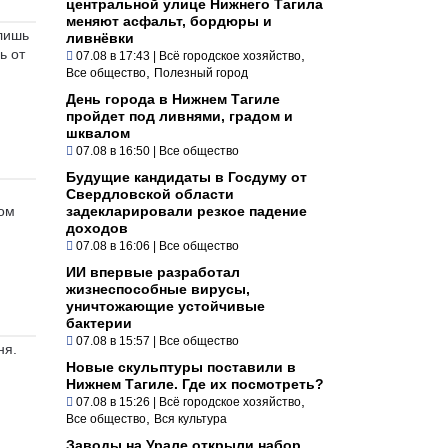
центральной улице Нижнего Тагила
меняют асфальт, бордюры и
 лишь
ливнёвки
ь от
,
07.08 в 17:43
|
Всё городское хозяйство
,
Все общество
Полезный город
День города в Нижнем Тагиле
пройдет под ливнями, градом и
шквалом
07.08 в 16:50
|
Все общество
Будущие кандидаты в Госдуму от
Свердловской области
ном
задекларировали резкое падение
доходов
07.08 в 16:06
|
Все общество
ИИ впервые разработал
жизнеспособные вирусы,
уничтожающие устойчивые
бактерии
07.08 в 15:57
|
Все общество
ня.
Новые скульптуры поставили в
Нижнем Тагиле. Где их посмотреть?
,
07.08 в 15:26
|
Всё городское хозяйство
,
Все общество
Вся культура
Заводы на Урале открыли набор