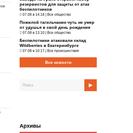
резервистов для защиты от атак
ное
беспилотников
07.08 в 14:18
|
Все общество
Пожилой тагильчанин чуть не умер
от удушья в свой день рождения
07.08 в 13:10
|
Все общество
Беспилотники атаковали склад
Wildberries в Екатеринбурге
07.08 в 10:17
|
Все происшествия
Все новости
й
Архивы