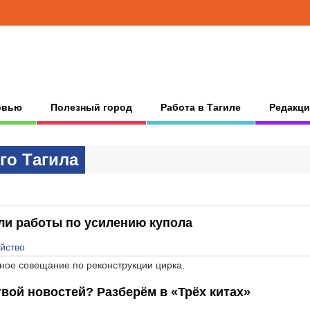
рвью
Полезный город
Работа в Тагиле
Редакци
гo Тaгилa
ли работы по усилению купола
яйство
ное совещание по реконструкции цирка.
твой новостей? Разберём в «Трёх китах»