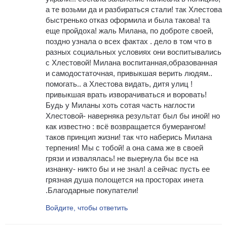
а те возьми да и разбираться стали! так Хлестова
быстренько отказ оформила и была такова! та
еще пройдоха! жаль Милана, по доброте своей,
поздно узнала о всех фактах . дело в том что в
разных социальных условиях они воспитывались
с Хлестовой! Милана воспитанная,образованная
и самодостаточная, привыкшая верить людям..
помогать.. а Хлестова видать, дитя улиц !
привыкшая врать изворачиваться и воровать!
Будь у Миланы хоть сотая часть наглости
Хлестовой- наверняка результат был бы иной! но
как известно : всё возвращается бумерангом!
таков принцип жизни! так что наберись Милана
терпения! Мы с тобой! а она сама же в своей
грязи и извалялась! не выернула бы все на
изнанку- никто бы и не знал! а сейчас пусть ее
грязная душа полощется на просторах инета
.Благодарные покупатели!
Войдите, чтобы ответить