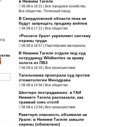
в Нижнем Тагиле
,
06.08 в 18:31
|
Всё городское хозяйство
,
Все общество
Полезный город
В Свердловской области пока не
будут запрещать продажу вейпов
06.08 в 17:21
|
Все общество
«Россети Урал» укрепляют систему
нта
охраны труда
06.08 в 16:57
|
Партнёрские материалы
В Нижнем Тагиле отдали под суд
сетях
сотрудницу Wildberries за кражу
золота из ПВЗ
06.08 в 16:35
|
Все происшествия
Тагильчанка проиграла суд против
стоматологии Минздрава
06.08 в 14:56
|
Все общество
Шестеро пострадавших: в ГАИ
Нижнего Тагила рассказали, как
трамвай снес столб
06.08 в 13:59
|
Все происшествия
Ракетную опасность объявили на
Урале: в Нижнем Тагиле завыли
сирены (обновлено)