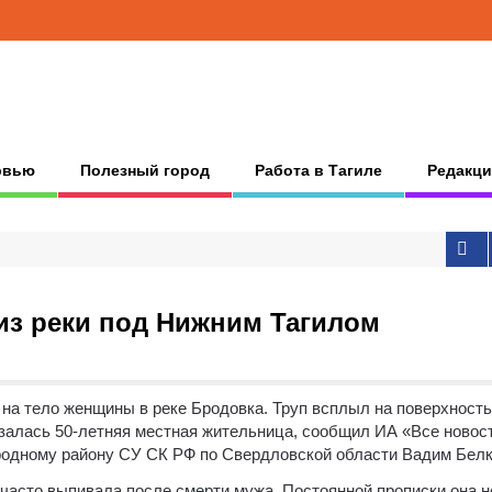
рвью
Полезный город
Работа в Тагиле
Редакци
з реки под Нижним Тагилом
на тело женщины в реке Бродовка.
Труп всплыл на поверхность
азалась 50-летняя местная жительница, сообщил ИА «Все новос
родному району СУ СК РФ по Свердловской области Вадим Белк
асто выпивала после смерти мужа. Постоянной прописки она н