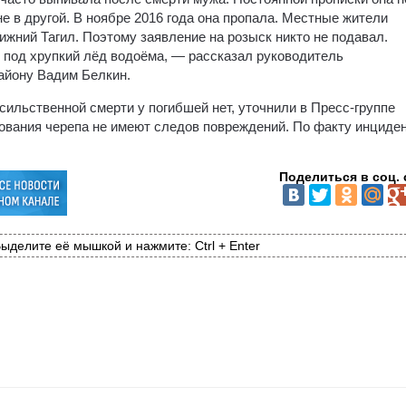
не в другой. В ноябре 2016 года она пропала. Местные жители
ижний Тагил. Поэтому заявление на розыск никто не подавал.
ь под хрупкий лёд водоёма, — рассказал руководитель
айону Вадим Белкин.
сильственной смерти у погибшей нет, уточнили в Пресс-группе
ования черепа не имеют следов повреждений. По факту инциде
Поделиться в соц. 
ыделите её мышкой и нажмите: Ctrl + Enter