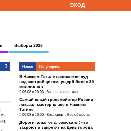
ВХОД
я
Выборы 2026
Новое
Популярное
В Нижнем Тагиле начинается суд
над застройщиком: ущерб более 35
миллионов
06.08 в 20:03
|
Все происшествия
Самый юный гроссмейстер России
показал мастер-класс в Нижнем
,
Тагиле
,
ти»
06.08 в 19:05
|
Весь спорт
Все общество
ин.
Дороги, алкоголь, самокаты: что
закроют и запретят на День города
е