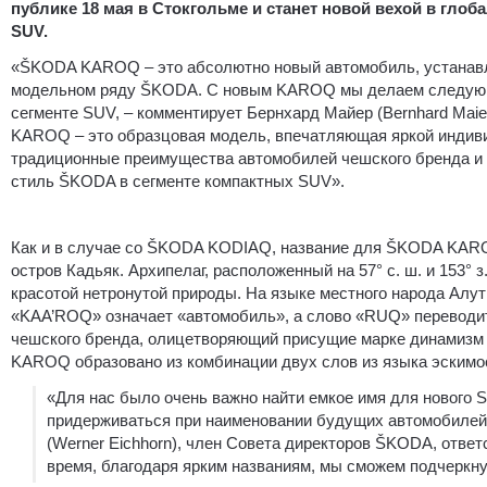
публике 18 мая в Стокгольме и станет новой вехой в гло
SUV.
«ŠKODA KAROQ – это абсолютно новый автомобиль, устанавл
модельном ряду ŠKODA. С новым KAROQ мы делаем следующи
сегменте SUV, – комментирует Бернхард Майер (Bernhard Mai
KAROQ – это образцовая модель, впечатляющая яркой индив
традиционные преимущества автомобилей чешского бренда и
стиль ŠKODA в сегменте компактных SUV».
Как и в случае со ŠKODA KODIAQ, название для ŠKODA KARO
остров Кадьяк. Архипелаг, расположенный на 57° с. ш. и 153° 
красотой нетронутой природы. На языке местного народа Алут
«KAA’ROQ» означает «автомобиль», а слово «RUQ» переводит
чешского бренда, олицетворяющий присущие марке динамизм 
KAROQ образовано из комбинации двух слов из языка эскимос
«Для нас было очень важно найти емкое имя для нового 
придерживаться при наименовании будущих автомобилей 
(Werner Eichhorn), член Совета директоров ŠKODA, ответс
время, благодаря ярким названиям, мы сможем подчеркну