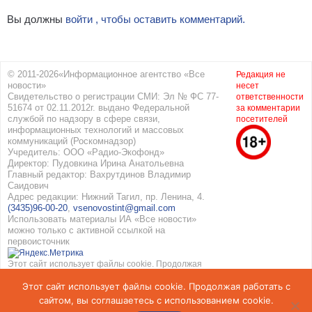
Вы должны
войти , чтобы оставить комментарий.
© 2011-2026«Информационное агентство «Все
Редакция не
новости»
несет
Свидетельство о регистрации СМИ: Эл № ФС 77-
ответственности
51674 от 02.11.2012г. выдано Федеральной
за комментарии
службой по надзору в сфере связи,
посетителей
информационных технологий и массовых
коммуникаций (Роскомнадзор)
Учредитель: ООО «Радио-Экофонд»
Директор: Пудовкина Ирина Анатольевна
Главный редактор: Вахрутдинов Владимир
Саидович
Адрес редакции: Нижний Тагил, пр. Ленина, 4.
(3435)96-00-20
,
vsenovostint@gmail.com
Использовать материалы ИА «Все новости»
можно только с активной ссылкой на
первоисточник
Этот сайт использует файлы cookie. Продолжая
работать с сайтом, вы соглашаетесь с
Этот сайт использует файлы cookie. Продолжая работать с
использованием cookie. Подробнее в
Политике
конфиденциальности
и
Соглашение об обработке
сайтом, вы соглашаетесь с использованием cookie.
персональных данных