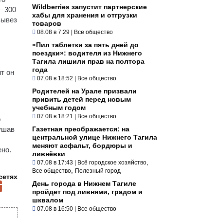
Wildberries запустит партнерские
– 300
хабы для хранения и отгрузки
вывез
товаров
08.08 в 7:29
|
Все общество
«Пил таблетки за пять дней до
поездки»: водителя из Нижнего
Тагила лишили прав на полтора
года
т он
07.08 в 18:52
|
Все общество
Родителей на Урале призвали
привить детей перед новым
учебным годом
07.08 в 18:21
|
Все общество
о
ушав
Газетная преображается: на
центральной улице Нижнего Тагила
меняют асфальт, бордюры и
ено.
ливнёвки
,
07.08 в 17:43
|
Всё городское хозяйство
,
Все общество
Полезный город
сетях
День города в Нижнем Тагиле
пройдет под ливнями, градом и
шквалом
07.08 в 16:50
|
Все общество