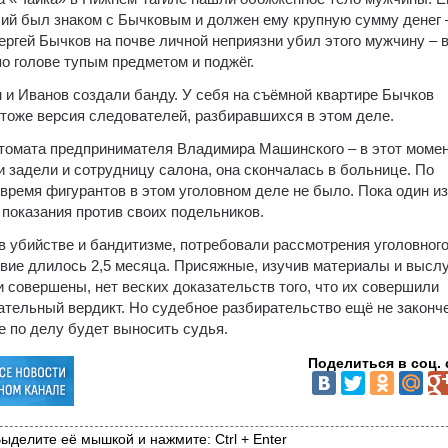
ший был знаком с Бычковым и должен ему крупную сумму денег 
ергей Бычков на почве личной неприязни убил этого мужчину – 
по голове тупым предметом и поджёг.
н и Иванов создали банду. У себя на съёмной квартире Бычков
 тоже версия следователей, разбиравшихся в этом деле.
втомата предпринимателя Владимира Машинского – в этот момен
 задели и сотрудницу салона, она скончалась в больнице. По
 время фигурантов в этом уголовном деле не было. Пока один из
показания против своих подельников.
в убийстве и бандитизме, потребовали рассмотрения уголовног
вие длилось 2,5 месяца. Присяжные, изучив материалы и высл
и совершены, нет веских доказательств того, что их совершили
тельный вердикт. Но судебное разбирательство ещё не законч
е по делу будет выносить судья.
Поделиться в соц. 
ыделите её мышкой и нажмите: Ctrl + Enter