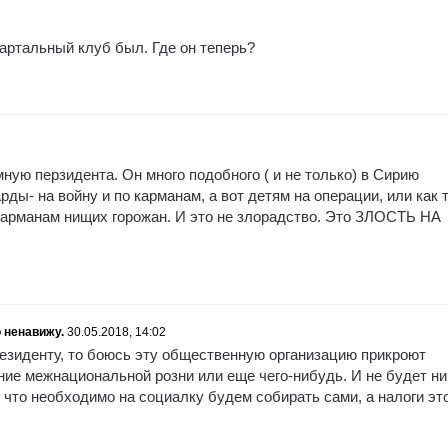
артальный клуб был. Где он теперь?
мную перзидента. Он много подобного ( и не только) в Сирию
ды- на войну и по карманам, а вот детям на операции, или как т
карманам нищих горожан. И это не злорадство. Это ЗЛОСТЬ НА
 ненавижу.
30.05.2018, 14:02
резиденту, то боюсь эту общественную организацию прикроют
ние межнациональной розни или еще чего-нибудь. И не будет ни
е что необходимо на социалку будем собирать сами, а налоги эт