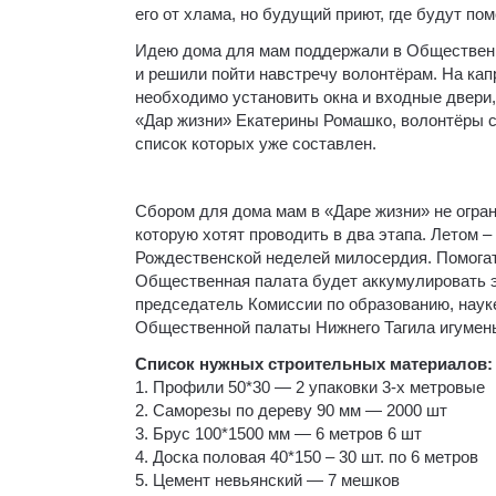
его от хлама, но будущий приют, где будут п
Идею дома для мам поддержали в Общественн
и решили пойти навстречу волонтёрам. На кап
необходимо установить окна и входные двери,
«Дар жизни» Екатерины Ромашко, волонтёры 
список которых уже составлен.
Сбором для дома мам в «Даре жизни» не огра
которую хотят проводить в два этапа. Летом –
Рождественской неделей милосердия. Помогат
Общественная палата будет аккумулировать э
председатель Комиссии по образованию, науке
Общественной палаты Нижнего Тагила игумен
Список нужных строительных материалов:
1. Профили 50*30 — 2 упаковки 3-х метровые
2. Саморезы по дереву 90 мм — 2000 шт
3. Брус 100*1500 мм — 6 метров 6 шт
4. Доска половая 40*150 – 30 шт. по 6 метров
5. Цемент невьянский — 7 мешков