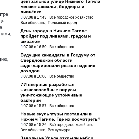
центральной улице Нижнего Тагила
меняют асфальт, бордюры и
ливнёвки
нтре
,
07.08 в 17:43
|
Всё городское хозяйство
дь
,
Все общество
Полезный город
а
День города в Нижнем Тагиле
лами,
пройдет под ливнями, градом и
шквалом
07.08 в 16:50
|
Все общество
Будущие кандидаты в Госдуму от
цию,
Свердловской области
задекларировали резкое падение
доходов
07.08 в 16:06
|
Все общество
ИИ впервые разработал
жизнеспособные вирусы,
уничтожающие устойчивые
бактерии
07.08 в 15:57
|
Все общество
Новые скульптуры поставили в
Нижнем Тагиле. Где их посмотреть?
,
07.08 в 15:26
|
Всё городское хозяйство
,
Все общество
Вся культура
Заводы на Урале открыли набор