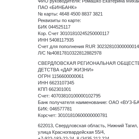
ФИО руководителя: Ромашко Екатерина Миха
ПАО «БИНБАНК»
№ карты: 4648 4500 8837 3821
Реквизиты по карте:
БИК 044525117
Кор. Счет 30101810245250000117
ИНН 5408117935
Счет для пополнения RUR 3023281030000001
Л/С №40817810322812882978
СВЕРДЛОВСКАЯ РЕГИОНАЛЬНАЯ ОБЩЕСТВ
ДЕТСТВА «ДАР ЖИЗНИ»
ОГРН 1156600000061
ИНН 6623107345
КПП 662301001
Счет: 40703810100000102795
Банк получателя наименование: ОАО «ВУЗ-Б
БИК: 046577781
Корсчет: 30101810600000000781
622013, Свердловская область, Нижний Тагил,
улица Красногвардейская 55/4,
+7-922-183-22-24, 8 (3435 212 224.