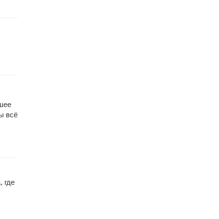
ошее
ы всё
, где