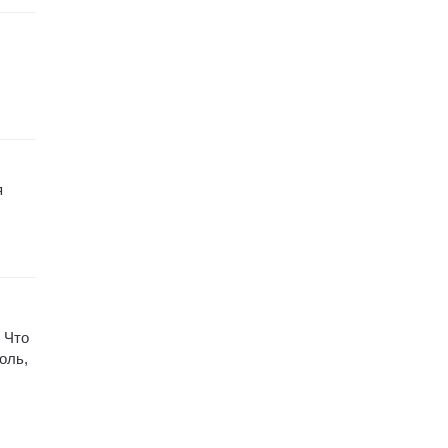
я
 Что
оль,