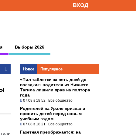
ВХОД
я
Выборы 2026
Новое
Популярное
«Пил таблетки за пять дней до
поездки»: водителя из Нижнего
ны
Тагила лишили прав на полтора
года
07.08 в 18:52
|
Все общество
Родителей на Урале призвали
привить детей перед новым
учебным годом
07.08 в 18:21
|
Все общество
Газетная преображается: на
стили