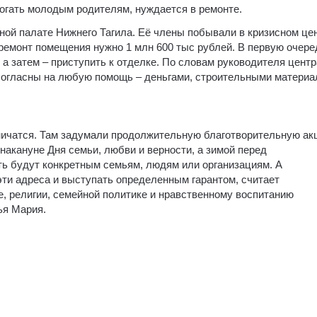
омогать молодым родителям, нуждается в ремонте.
ой палате Нижнего Тагила. Её члены побывали в кризисном це
ремонт помещения нужно 1 млн 600 тыс рублей. В первую очере
 а затем – приступить к отделке. По словам руководителя центр
согласны на любую помощь – деньгами, строительными материа
ничатся. Там задумали продолжительную благотворительную ак
 накануне Дня семьи, любви и верности, а зимой перед
ь будут конкретным семьям, людям или организациям. А
ти адреса и выступать определенным гарантом, считает
, религии, семейной политике и нравственному воспитанию
ья Мария.