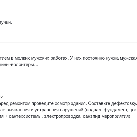
лучки.
тием в мелких мужских работах. У них постоянно нужна мужска
нщины-волонтеры…
55
ред ремонтом проведите осмотр здания. Составьте дефектовку.
ле выявления и устранения нарушений (подвал, фундамент, цок
вля + сантехсистемы, электропроводка, санэпид мероприятия)