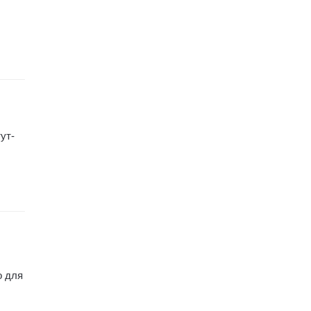
ут-
о для