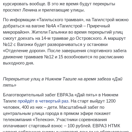
курсировать вообще. В это же время будут перекрыты
проспект Ленина и прилегающие улицы.
По информации «Тагильского трамвая», на Тагилстрой можно
добраться на вагоне №4А «Тагилстрой – Приречный
микрорайон». Жители Гальянки во время перекрытий улиц
смогут доехать на 14-м трамвае до Островского. А маршрут
№12 с Вагонки будет разворачиваться у остановки
«Отделение дороги». После завершения спортивного забега
движение трамваев №12 и 15 возобновится по расписанию
выходного дня.
Перекрытие улиц в Нижнем Тагиле на время забега «Дай
пять»
Благотворительный забег ЕВРАЗа «Дай пять» в Нижнем
Тагиле
пройдёт в четвертый раз.
На старт выйдут 1200
человек, 400 из них – дети. Масштабный забег по
центральным улица города в прямом эфире покажет
телекомпания «Телекон». Участники соревнования
оплачивают стартовый взнос – 100 рублей. ЕВРАЗ НТМК
удвоит собранную сумму и направит деньги на оборудование