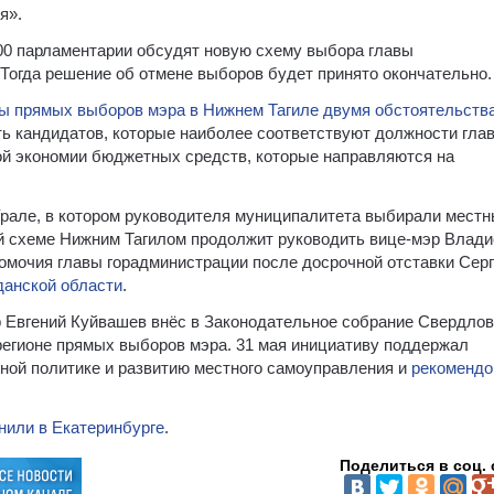
я».
00 парламентарии обсудят новую схему выбора главы
 Тогда решение об отмене выборов будет принято окончательно.
ы прямых выборов мэра в Нижнем Тагиле двумя обстоятельств
ть кандидатов, которые наиболее соответствуют должности гла
ной экономии бюджетных средств, которые направляются на
Урале, в котором руководителя муниципалитета выбирали мест
ой схеме Нижним Тагилом продолжит руководить вице-мэр Влад
мочия главы горадминистрации после досрочной отставки Сер
данской области
.
 Евгений Куйвашев внёс в Законодательное собрание Свердло
 регионе прямых выборов мэра. 31 мая инициативу поддержал
ной политике и развитию местного самоуправления и
рекомендо
или в Екатеринбурге
.
Поделиться в соц. 