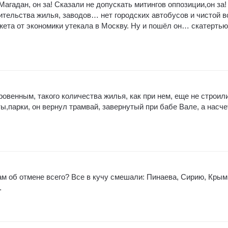
Магадан, он за! Сказали не допускать митингов оппозиции,он за!
ительства жилья, заводов… нет городских автобусов и чистой в
ета от экономики утекала в Москву. Ну и пошёл он… скатертью
ровенным, такого количества жилья, как при нем, еще не строили
ты,парки, он вернул трамвай, завернутый при бабе Вале, а насче
м об отмене всего? Все в кучу смешали: Пинаева, Сирию, Крым
…