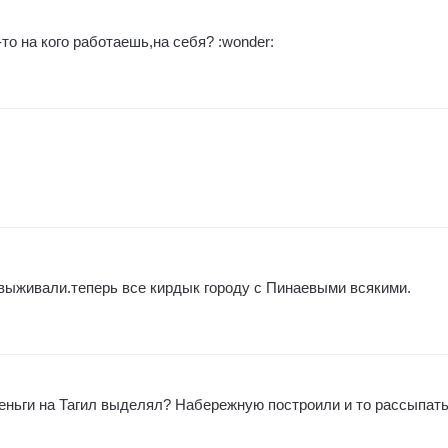
то на кого работаешь,на себя? :wonder:
 выживали.теперь все кирдык городу с Пинаевыми всякими.
деньги на Тагил выделял? Набережную построили и то рассыпат