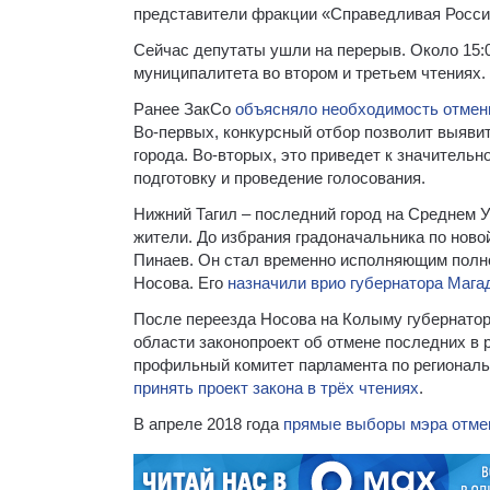
представители фракции «Справедливая Росси
Сейчас депутаты ушли на перерыв. Около 15:
муниципалитета во втором и третьем чтениях.
Ранее ЗакСо
объясняло необходимость отмен
Во-первых, конкурсный отбор позволит выяви
города. Во-вторых, это приведет к значитель
подготовку и проведение голосования.
Нижний Тагил – последний город на Среднем 
жители. До избрания градоначальника по нов
Пинаев. Он стал временно исполняющим полно
Носова. Его
назначили врио губернатора Мага
После переезда Носова на Колыму губернатор
области законопроект об отмене последних в
профильный комитет парламента по региональ
принять проект закона в трёх чтениях
.
В апреле 2018 года
прямые выборы мэра отмен