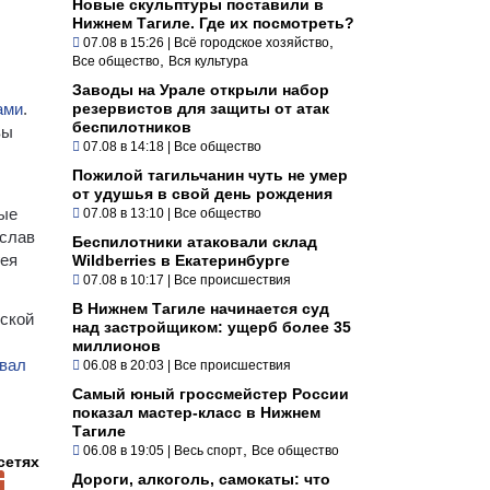
Новые скульптуры поставили в
Нижнем Тагиле. Где их посмотреть?
,
07.08 в 15:26
|
Всё городское хозяйство
,
Все общество
Вся культура
Заводы на Урале открыли набор
ами
.
резервистов для защиты от атак
беспилотников
вы
07.08 в 14:18
|
Все общество
Пожилой тагильчанин чуть не умер
от удушья в свой день рождения
ные
07.08 в 13:10
|
Все общество
ислав
Беспилотники атаковали склад
гея
Wildberries в Екатеринбурге
07.08 в 10:17
|
Все происшествия
В Нижнем Тагиле начинается суд
вской
над застройщиком: ущерб более 35
миллионов
вал
06.08 в 20:03
|
Все происшествия
Самый юный гроссмейстер России
показал мастер-класс в Нижнем
Тагиле
,
06.08 в 19:05
|
Весь спорт
Все общество
сетях
Дороги, алкоголь, самокаты: что