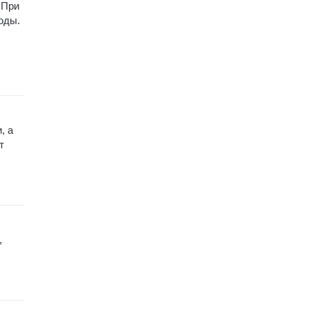
 При
оды.
, а
т
,