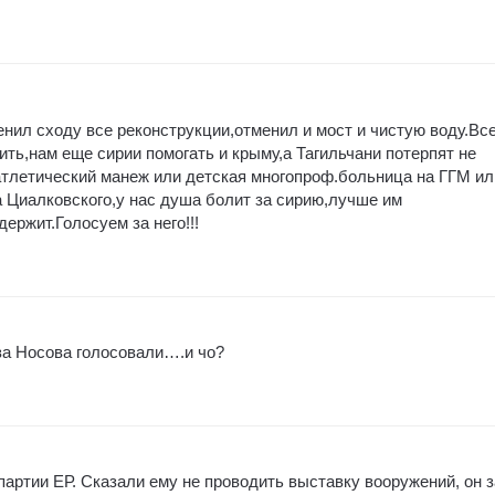
енил сходу все реконструкции,отменил и мост и чистую воду.Вс
ть,нам еще сирии помогать и крыму,а Тагильчани потерпят не
атлетический манеж или детская многопроф.больница на ГГМ ил
 Циалковского,у нас душа болит за сирию,лучше им
ержит.Голосуем за него!!!
 за Носова голосовали….и чо?
артии ЕР. Сказали ему не проводить выставку вооружений, он з