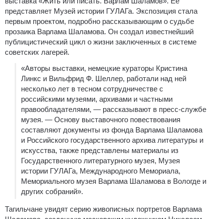
выставка «Жить или писать. Варлам Шаламов». Её
представляет Музей истории ГУЛАГа.
Экспозиция стала
первым проектом, подробно рассказывающим о судьбе
прозаика Варлама Шаламова. Он создал известнейший
публицистический цикл о жизни заключенных в системе
советских лагерей.
«Авторы выставки, немецкие кураторы Кристина
Линкс и Вильфрид Ф. Шeллер, работали над ней
несколько лет в тесном сотрудничестве с
российскими музеями, архивами и частными
правообладателями, — рассказывают в пресс-службе
музея. — Основу выставочного повествования
составляют документы из фонда Варлама Шаламова
и Российского государственного архива литературы и
искусства, также представлены материалы из
Государственного литературного музея, Музея
истории ГУЛАГа, Международного Мемориала,
Мемориального музея Варлама Шаламова в Вологде и
других собраний».
Тагильчане увидят серию живописных портретов Варлама