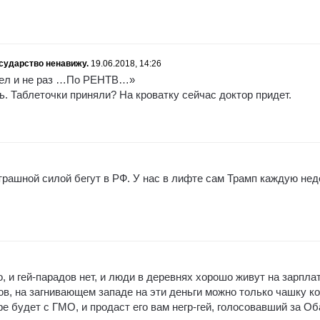
сударство ненавижу.
19.06.2018, 14:26
ел и не раз …По РЕНТВ…»
. Таблеточки приняли? На кроватку сейчас доктор придет.
трашной силой бегут в РФ. У нас в лифте сам Трамп каждую не
, и гей-парадов нет, и люди в деревнях хорошо живут на зарплат
ров, на загнивающем западе на эти деньги можно только чашку к
фе будет с ГМО, и продаст его вам негр-гей, голосовавший за Об