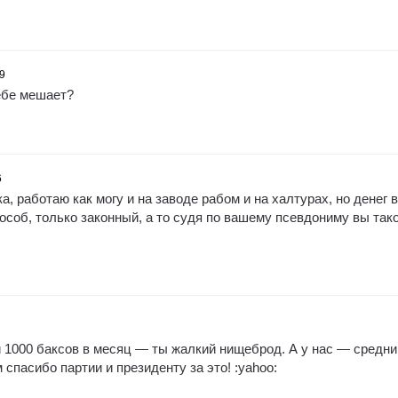
39
ебе мешает?
6
а, работаю как могу и на заводе рабом и на халтурах, но денег 
особ, только законный, а то судя по вашему псевдониму вы так
й 1000 баксов в месяц — ты жалкий нищеброд. А у нас — средни
спасибо партии и президенту за это! :yahoo: