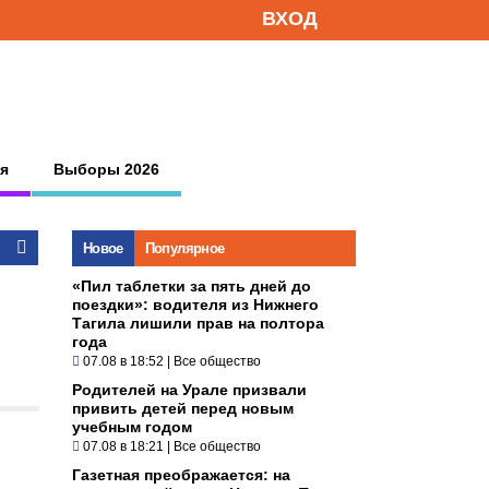
ВХОД
я
Выборы 2026
Новое
Популярное
«Пил таблетки за пять дней до
поездки»: водителя из Нижнего
Тагила лишили прав на полтора
года
07.08 в 18:52
|
Все общество
Родителей на Урале призвали
привить детей перед новым
учебным годом
07.08 в 18:21
|
Все общество
Газетная преображается: на