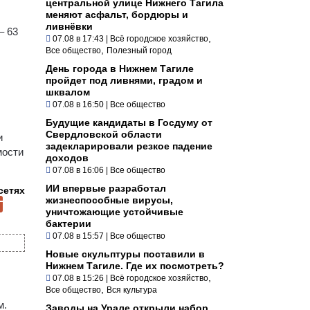
центральной улице Нижнего Тагила
меняют асфальт, бордюры и
ливнёвки
– 63
,
07.08 в 17:43
|
Всё городское хозяйство
,
Все общество
Полезный город
День города в Нижнем Тагиле
пройдет под ливнями, градом и
шквалом
07.08 в 16:50
|
Все общество
Будущие кандидаты в Госдуму от
Свердловской области
и
задекларировали резкое падение
мости
доходов
07.08 в 16:06
|
Все общество
ИИ впервые разработал
сетях
жизнеспособные вирусы,
уничтожающие устойчивые
бактерии
07.08 в 15:57
|
Все общество
Новые скульптуры поставили в
Нижнем Тагиле. Где их посмотреть?
,
07.08 в 15:26
|
Всё городское хозяйство
,
Все общество
Вся культура
м.
Заводы на Урале открыли набор