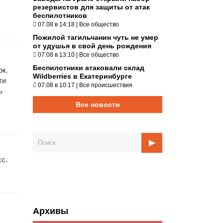
резервистов для защиты от атак
беспилотников
07.08 в 14:18
|
Все общество
Пожилой тагильчанин чуть не умер
от удушья в свой день рождения
07.08 в 13:10
|
Все общество
Беспилотники атаковали склад
ок.
Wildberries в Екатеринбурге
ти
07.08 в 10:17
|
Все происшествия
ь
Все новости
с.
Архивы