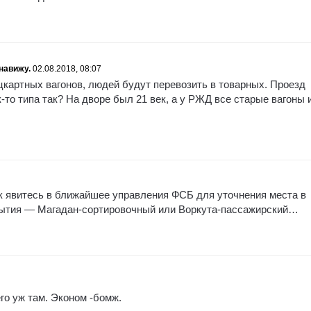
навижу.
02.08.2018, 08:07
цкартных вагонов, людей будут перевозить в товарных. Проезд
к-то типа так? На дворе был 21 век, а у РЖД все старые вагоны 
к явитесь в ближайшее управления ФСБ для уточнения места в
ибытия — Магадан-сортировочный или Воркута-пассажирский…
го уж там. Эконом -бомж.