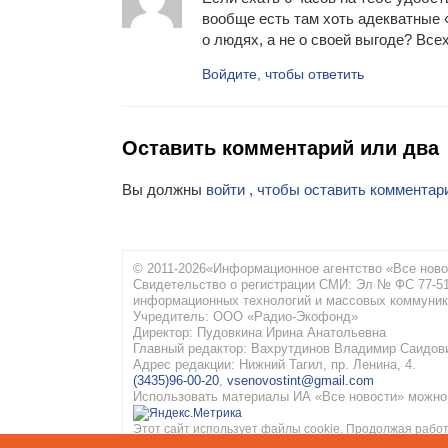
вообще есть там хоть адекватные 
о людях, а не о своей выгоде? Всех
Войдите, чтобы ответить
Оставить комментарий или два
Вы должны
войти , чтобы оставить комментар
© 2011-2026«Информационное агентство «Все ново
Свидетельство о регистрации СМИ: Эл № ФС 77-516
информационных технологий и массовых коммуник
Учредитель: ООО «Радио-Экофонд»
Директор: Пудовкина Ирина Анатольевна
Главный редактор: Вахрутдинов Владимир Саидов
Адрес редакции: Нижний Тагил, пр. Ленина, 4.
(3435)96-00-20
,
vsenovostint@gmail.com
Использовать материалы ИА «Все новости» можно 
Этот сайт использует файлы cookie. Продолжая работ
конфиденциальности
и
Соглашение об обработке пе