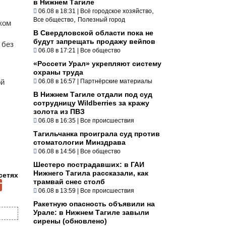
в Нижнем Тагиле
,
06.08 в 18:31
|
Всё городское хозяйство
,
Все общество
Полезный город
ком
В Свердловской области пока не
будут запрещать продажу вейпов
 без
06.08 в 17:21
|
Все общество
«Россети Урал» укрепляют систему
охраны труда
ой
06.08 в 16:57
|
Партнёрские материалы
В Нижнем Тагиле отдали под суд
сотрудницу Wildberries за кражу
золота из ПВЗ
06.08 в 16:35
|
Все происшествия
Тагильчанка проиграла суд против
стоматологии Минздрава
06.08 в 14:56
|
Все общество
Шестеро пострадавших: в ГАИ
Нижнего Тагила рассказали, как
сетях
трамвай снес столб
06.08 в 13:59
|
Все происшествия
Ракетную опасность объявили на
Урале: в Нижнем Тагиле завыли
сирены (обновлено)