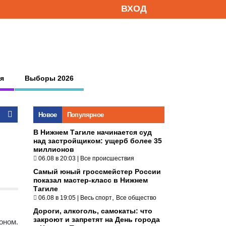
ВХОД
я
Выборы 2026
Новое
Популярное
В Нижнем Тагиле начинается суд
над застройщиком: ущерб более 35
миллионов
06.08 в 20:03
|
Все происшествия
Самый юный гроссмейстер России
показал мастер-класс в Нижнем
Тагиле
,
06.08 в 19:05
|
Весь спорт
Все общество
Дороги, алкоголь, самокаты: что
закроют и запретят на День города
оном.