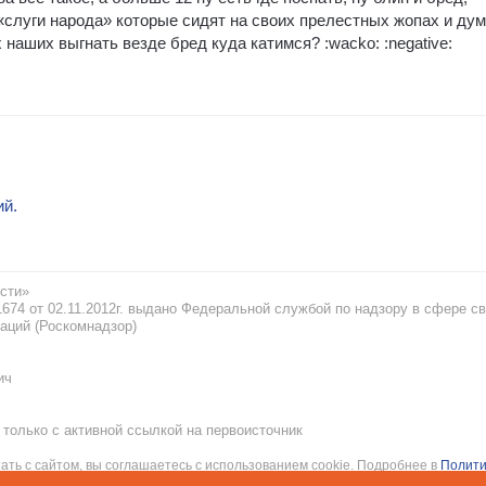
«слуги народа» которые сидят на своих прелестных жопах и ду
 наших выгнать везде бред куда катимся? :wacko: :negative:
ий.
сти»
74 от 02.11.2012г. выдано Федеральной службой по надзору в сфере св
аций (Роскомнадзор)
ич
только с активной ссылкой на первоисточник
ать с сайтом, вы соглашаетесь с использованием cookie. Подробнее в
Полити
рсональных данных