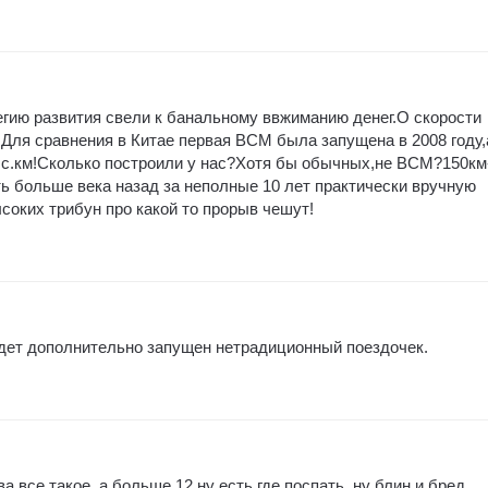
гию развития свели к банальному ввжиманию денег.О скорости
Для сравнения в Китае первая ВСМ была запущена в 2008 году,
ыс.км!Сколько построили у нас?Хотя бы обычных,не ВСМ?150км
ь больше века назад за неполные 10 лет практически вручную
соких трибун про какой то прорыв чешут!
удет дополнительно запущен нетрадиционный поездочек.
а все такое, а больше 12 ну есть где поспать, ну блин и бред,