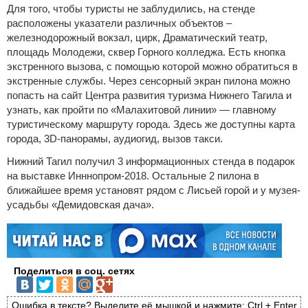
Для того, чтобы туристы не заблудились, на стенде
расположены указатели различных объектов –
железнодорожный вокзал, цирк, Драматический театр,
площадь Молодежи, сквер Горного колледжа. Есть кнопка
экстренного вызова, с помощью которой можно обратиться в
экстренные службы. Через сенсорный экран пилона можно
попасть на сайт Центра развития туризма Нижнего Тагила и
узнать, как пройти по «Малахитовой линии» — главному
туристическому маршруту города. Здесь же доступны карта
города, 3D-панорамы, аудиогид, вызов такси.
Нижний Тагил получил 3 информационных стенда в подарок
на выставке Инннопром-2018. Остальные 2 пилона в
ближайшее время установят рядом с Лисьей горой и у музея-
усадьбы «Демидовская дача».
Поделиться в соц. сетях
Ошибка в тексте? Выделите её мышкой и нажмите: Ctrl + Enter