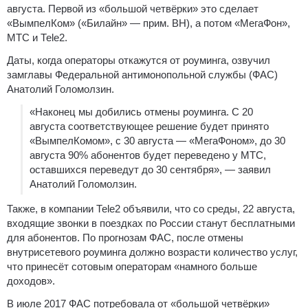
августа. Первой из «большой четвёрки» это сделает
«ВымпелКом» («Билайн» — прим. ВН), а потом «МегаФон»,
МТС и Теlе2.
Даты, когда операторы откажутся от роуминга, озвучил
замглавы Федеральной антимонопольной службы (ФАС)
Анатолий Голомолзин.
«Наконец мы добились отмены роуминга. С 20
августа соответствующее решение будет принято
«ВымпелКомом», с 30 августа — «МегаФоном», до 30
августа 90% абонентов будет переведено у МТС,
оставшихся переведут до 30 сентября», — заявил
Анатолий Голомолзин.
Также, в компании Теle2 объявили, что со среды, 22 августа,
входящие звонки в поездках по России станут бесплатными
для абонентов. По прогнозам ФАС, после отмены
внутрисетевого роуминга должно возрасти количество услуг,
что принесёт сотовым операторам «намного больше
доходов».
В июле 2017 ФАС потребовала от «большой четвёрки»