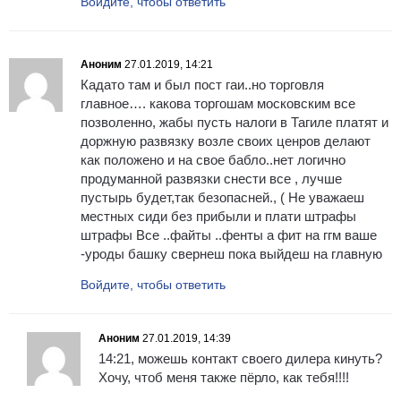
Войдите, чтобы ответить
Аноним
27.01.2019, 14:21
Кадато там и был пост гаи..но торговля
главное…. какова торгошам московским все
позволенно, жабы пусть налоги в Тагиле платят и
доржную развязку возле своих ценров делают
как положено и на свое бабло..нет логично
продуманной развязки снести все , лучше
пустырь будет,так безопасней., ( Не уважаеш
местных сиди без прибыли и плати штрафы
штрафы Все ..файты ..фенты а фит на ггм ваше
-уроды башку свернеш пока выйдеш на главную
Войдите, чтобы ответить
Аноним
27.01.2019, 14:39
14:21, можешь контакт своего дилера кинуть?
Хочу, чтоб меня также пёрло, как тебя!!!!