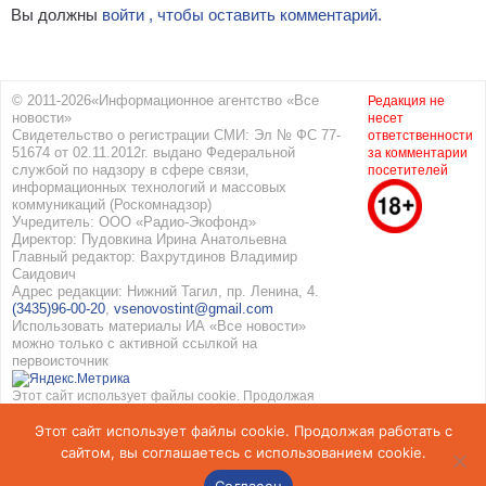
Вы должны
войти , чтобы оставить комментарий.
© 2011-2026«Информационное агентство «Все
Редакция не
новости»
несет
Свидетельство о регистрации СМИ: Эл № ФС 77-
ответственности
51674 от 02.11.2012г. выдано Федеральной
за комментарии
службой по надзору в сфере связи,
посетителей
информационных технологий и массовых
коммуникаций (Роскомнадзор)
Учредитель: ООО «Радио-Экофонд»
Директор: Пудовкина Ирина Анатольевна
Главный редактор: Вахрутдинов Владимир
Саидович
Адрес редакции: Нижний Тагил, пр. Ленина, 4.
(3435)96-00-20
,
vsenovostint@gmail.com
Использовать материалы ИА «Все новости»
можно только с активной ссылкой на
первоисточник
Этот сайт использует файлы cookie. Продолжая
работать с сайтом, вы соглашаетесь с
Этот сайт использует файлы cookie. Продолжая работать с
использованием cookie. Подробнее в
Политике
конфиденциальности
и
Соглашение об обработке
сайтом, вы соглашаетесь с использованием cookie.
персональных данных
Согласен