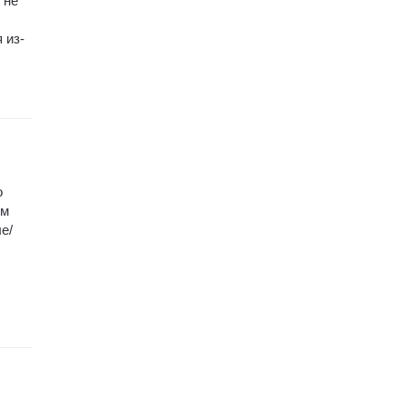
 не
 из-
о
ом
е/