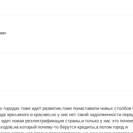
рии
их городах тоже идет развитие,тоже понаставили новых столбов 
де ярко,много и красиво,но у них нет такой задолженности пере
 идет новая реэлектрификация страны,и только у нас это почем
ходов,на который почему-то берутся кредиты,а потом город и