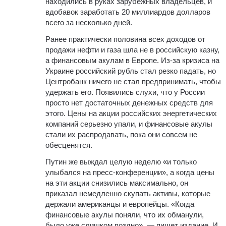
находились в руках зарубежных владельцев, и
вдобавок заработать 20 миллиардов долларов
всего за несколько дней.
Ранее практически половина всех доходов от
продажи нефти и газа шла не в российскую казну,
а финансовым акулам в Европе. Из-за кризиса на
Украине российский рубль стал резко падать, но
Центробанк ничего не стал предпринимать, чтобы
удержать его. Появились слухи, что у России
просто нет достаточных денежных средств для
этого. Цены на акции российских энергетических
компаний серьезно упали, и финансовые акулы
стали их распродавать, пока они совсем не
обесценятся.
Путин же выждал целую неделю «и только
улыбался на пресс-конференции», а когда цены
на эти акции снизились максимально, он
приказал немедленно скупать активы, которые
держали американцы и европейцы. «Когда
финансовые акулы поняли, что их обманули,
было уже слишком поздно», — пишет издание. И